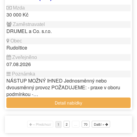
30 000 Kč
DRUMEL a Co. s.r.o.
Rudoltice
07.08.2026
NÁSTUP MOŽNÝ IHNED Jednosměnný nebo
dvousměnný provoz POŽADUJEME: - praxe v oboru
podmínkou -…
Detail nabídky
« Předchozí
2
…
70
Další »
1