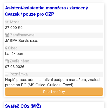
Asistent/asistentka manažera / zkrácený
úvazek / pouze pro OZP
27 000 Kč
JASPA Servis s.r.o.
Lanškroun
07.08.2026
Náplň práce: administrativní podpora manažera, znalost
práce na PC (MS Office. Outlook, Excel),…
Detail nabídky
Svářeč CO2 (M/Ž)