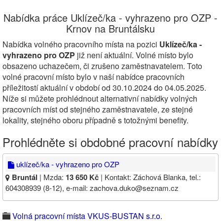
Nabídka práce Uklízeč/ka - vyhrazeno pro OZP -
Krnov na Bruntálsku
Nabídka volného pracovního místa na pozici
Uklízeč/ka -
vyhrazeno pro OZP
již není aktuální. Volné místo bylo
obsazeno uchazečem, či zrušeno zaměstnavatelem. Toto
volné pracovní místo bylo v naší nabídce pracovních
příležitostí aktuální v období od 30.10.2024 do 04.05.2025.
Níže si můžete prohlédnout alternativní nabídky volných
pracovních míst od stejného zaměstnavatele, ze stejné
lokality, stejného oboru případně s totožnými benefity.
Prohlédněte si obdobné pracovní nabídky
uklízeč/ka - vyhrazeno pro OZP
Bruntál
| Mzda:
13 650 Kč
| Kontakt: Záchová Blanka, tel.:
604308939 (8-12), e-mail: zachova.duko@seznam.cz
Volná pracovní místa VKUS-BUSTAN s.r.o.