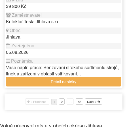
39 800 Kč
Kolektor Tesla Jihlava s.r.o.
Jihlava
05.08.2026
Vaše náplň práce: Seřizování širokého sortimentu strojů,
linek a zařízení v oblasti vstřikování…
Detail nabídky
« Předchozí
2
…
42
Další »
1
Volná pracovní místa v obcích okresu Jihlava