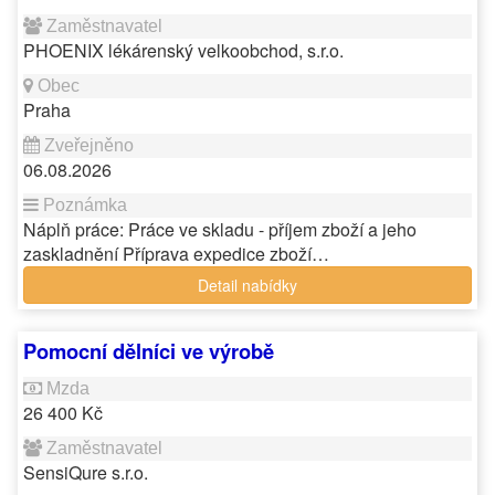
PHOENIX lékárenský velkoobchod, s.r.o.
Praha
06.08.2026
Náplň práce: Práce ve skladu - příjem zboží a jeho
zaskladnění Příprava expedice zboží…
Detail nabídky
Pomocní dělníci ve výrobě
26 400 Kč
SensiQure s.r.o.