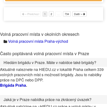
« Předchozí
2
…
734
Další »
1
Volná pracovní místa v okolních okresech
Volná pracovní místa Praha-východ
Často poptávaná volná pracovní místa v Praze
Hledám brigádu v Praze. Máte v nabídce také brigády?
Aktuálně naleznete na HIEDU.cz v lokalitě Praha celkem 339
volných pracovních míst s možností brigády. Jsou to nabídky
práce na DPČ nebo DPP.
Brigáda Praha
.
Jaká je v Praze nabídka práce na zkrácený úvazek?
Aktuálně nabízíme na >HIEDU.cz práce a volná místa< v