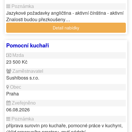
Jazykové požadavky angličtina - aktivní čínština - aktivní
Znalosti budou přezkoušeny…
Detail nabídky
Pomocní kuchaři
23 500 Kč
Sushiboss s.r.o.
Praha
06.08.2026
příprava surovin pro kuchaře, pomocné práce v kuchyni,
úklid pracovního prostoru, mytí nádobí .…