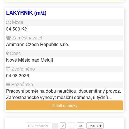
LAKÝRNÍK (m/ž)
34 500 Kč
Ammann Czech Republic s.r.o.
Nové Město nad Metují
04.08.2026
Pracovní poměr na dobu neurčitou, dvousměnný provoz.
Zaměstnanecké výhody: měsíční odměna, 5 týdnů…
Detail nabídky
« Předchozí
2
…
34
Další »
1