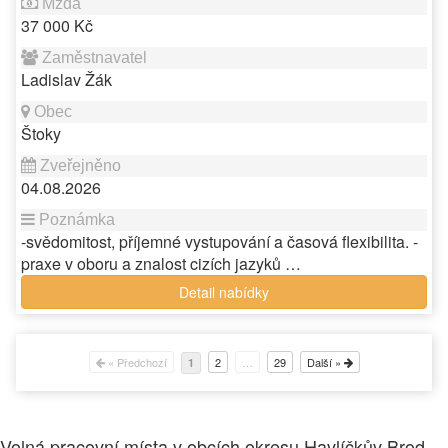
37 000 Kč
Ladislav Žák
Štoky
04.08.2026
-svědomitost, příjemné vystupování a časová flexibilita. -
praxe v oboru a znalost cizích jazyků …
Detail nabídky
« Předchozí
2
…
29
Další »
1
Volná pracovní místa v obcích okresu Havlíčkův Brod