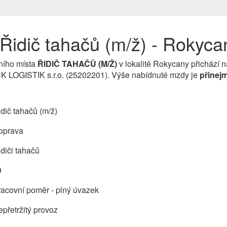
Řidič tahačů (m/ž) - Rokyca
ního místa
ŘIDIČ TAHAČŮ (M/Ž)
v lokalitě Rokycany přichází n
 LOGISTIK s.r.o. (25202201). Výše nabídnuté mzdy je
přinej
dič tahačů (m/ž)
oprava
diči tahačů
9
acovní poměr - plný úvazek
přetržitý provoz