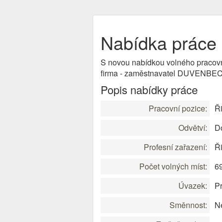
Nabídka práce 
S novou nabídkou volného pracov
firma - zaměstnavatel DUVENBECK
Popis nabídky práce
Pracovní pozice:
Ři
Odvětví:
D
Profesní zařazení:
Ři
Počet volných míst:
6
Úvazek:
Pr
Směnnost:
Ne