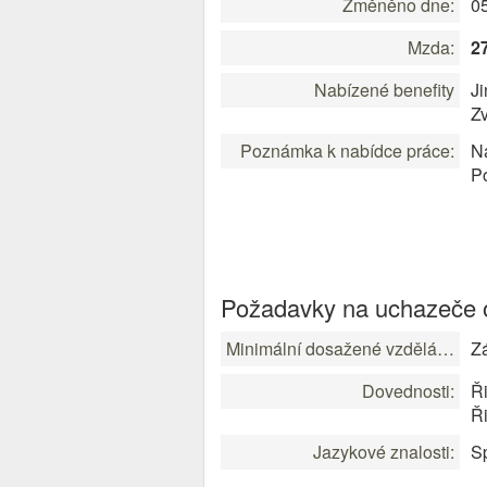
Změněno dne:
0
Mzda:
2
Nabízené benefity
Ji
Zv
Poznámka k nabídce práce:
Ná
Po
Požadavky na uchazeče o
Minimální dosažené vzdělání:
Zá
Dovednosti:
Ři
Ři
Jazykové znalosti:
Sp