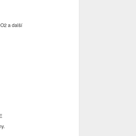
O2 a další
 E
ny.