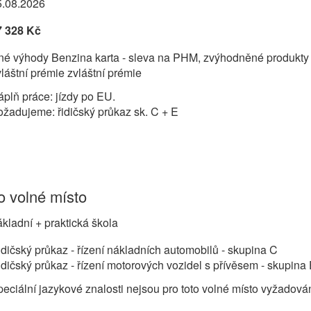
5.08.2026
7 328 Kč
né výhody Benzina karta - sleva na PHM, zvýhodněné produkty 
láštní prémie zvláštní prémie
plň práce: jízdy po EU.
žadujeme: řidičský průkaz sk. C + E
 volné místo
kladní + praktická škola
dičský průkaz - řízení nákladních automobilů - skupina C
dičský průkaz - řízení motorových vozidel s přívěsem - skupina
eciální jazykové znalosti nejsou pro toto volné místo vyžadová