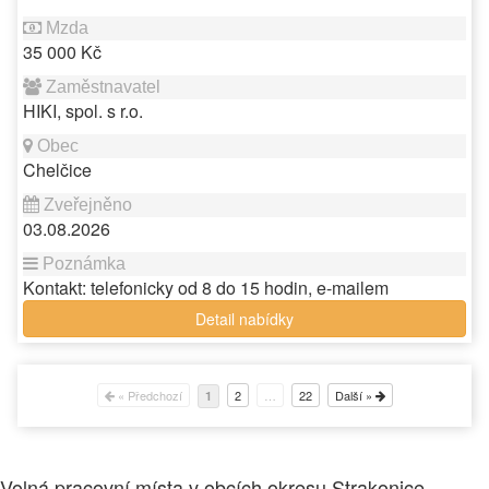
35 000 Kč
HIKI, spol. s r.o.
Chelčice
03.08.2026
Kontakt: telefonicky od 8 do 15 hodin, e-mailem
Detail nabídky
« Předchozí
2
…
22
Další »
1
Volná pracovní místa v obcích okresu Strakonice