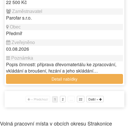
22 500 Kč
Parofar s.r.o.
Předmíř
03.08.2026
Popis činnosti: příprava dřevomateriálu ke zpracování,
vkládání a broušení, řezání a jeho skládání…
Detail nabídky
« Předchozí
2
…
22
Další »
1
Volná pracovní místa v obcích okresu Strakonice