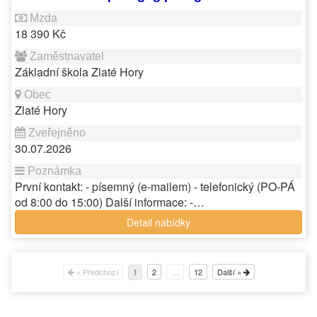
18 390 Kč
Základní škola Zlaté Hory
Zlaté Hory
30.07.2026
První kontakt: - písemný (e-mailem) - telefonický (PO-PÁ
od 8:00 do 15:00) Další informace: -…
Detail nabídky
« Předchozí
2
…
12
Další »
1