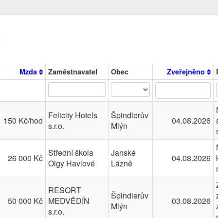
v
Mzda
Zaměstnavatel
Obec
Zveřejněno
Felicity Hotels
Špindlerův
150 Kč/hod
04.08.2026
s.r.o.
Mlýn
Střední škola
Janské
26 000 Kč
04.08.2026
Olgy Havlové
Lázně
RESORT
Špindlerův
50 000 Kč
MEDVĚDÍN
03.08.2026
Mlýn
s.r.o.