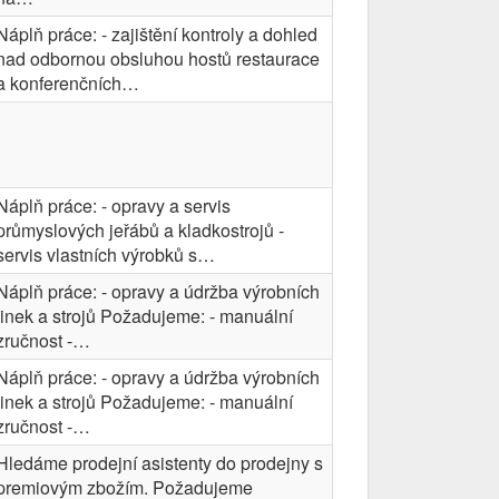
Náplň práce: - zajištění kontroly a dohled
nad odbornou obsluhou hostů restaurace
a konferenčních…
Náplň práce: - opravy a servis
průmyslových jeřábů a kladkostrojů -
servis vlastních výrobků s…
Náplň práce: - opravy a údržba výrobních
linek a strojů Požadujeme: - manuální
zručnost -…
Náplň práce: - opravy a údržba výrobních
linek a strojů Požadujeme: - manuální
zručnost -…
Hledáme prodejní asistenty do prodejny s
premiovým zbožím. Požadujeme