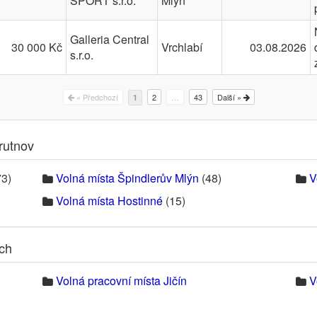
SPORT s.r.o.
Mlýn
Galleria Central
30 000 Kč
Vrchlabí
03.08.2026
s.r.o.
« Předchozí
2
…
43
Další »
1
rutnov
3)
Volná místa Špindlerův Mlýn
(48)
V
Volná místa Hostinné
(15)
ech
Volná pracovní místa Jičín
V