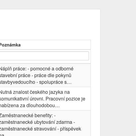
Poznámka
Náplň práce: - pomocné a odborné
stavební práce - práce dle pokynů
stavbyvedoucího - spolupráce s…
Nutná znalost českého jazyka na
komunikativní úrovni. Pracovní pozice je
nabízena za dlouhodobou…
Zaměstnanecké benefity: -
zaměstnanecké ubytování zdarma -
zaměstnanecké stravování - příspěvek
na…