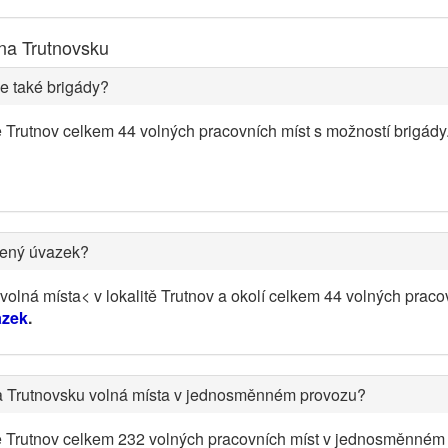
na Trutnovsku
e také brigády?
ě Trutnov celkem 44 volných pracovních míst s možností brigád
cený úvazek?
olná místa< v lokalitě Trutnov a okolí celkem 44 volných praco
azek
.
a Trutnovsku volná místa v jednosměnném provozu?
tě Trutnov celkem 232 volných pracovních míst v jednosměnném