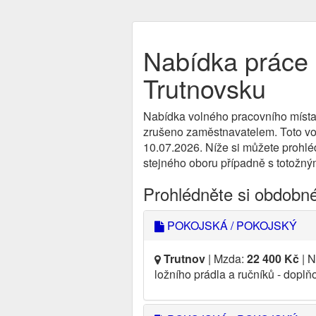
Nabídka práce 
Trutnovsku
Nabídka volného pracovního místa
zrušeno zaměstnavatelem. Toto voln
10.07.2026. Níže si můžete prohléd
stejného oboru případně s totožným
Prohlédněte si obdobn
POKOJSKÁ / POKOJSKÝ
Trutnov
| Mzda:
22 400 Kč
| N
ložního prádla a ručníků - dopl