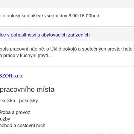
elefonický kontakt ve všední dny 8.00-16.00hod.
e v pohostinství a ubytovacích zařízeních
opis pracovní náplně: o Úklid pokojů a společných prostor hote
é práce v kuchyni (mytí…
BZOR s.r.o.
 pracovního místa
kojská - pokojský
ýroba a provoz
lužby
bchod a cestovní ruch