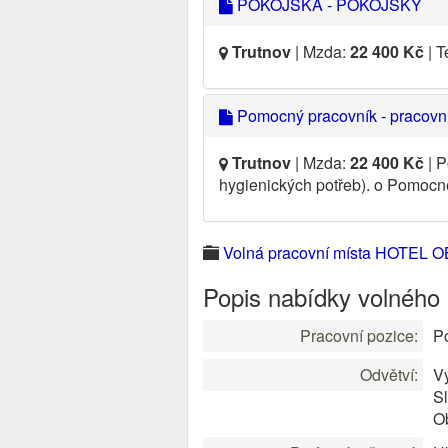
POKOJSKÁ - POKOJSKÝ
Trutnov
| Mzda:
22 400 Kč
| T
Pomocný pracovník - pracovnic
Trutnov
| Mzda:
22 400 Kč
| P
hygienických potřeb). o Pomocn
Volná pracovní místa HOTEL O
Popis nabídky volného
Pracovní pozice:
Po
Odvětví:
V
S
O