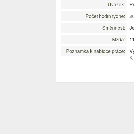
Úvazek:
P
Počet hodin týdně:
2
Směnnost:
J
Mzda:
1
Poznámka k nabídce práce:
V
K 