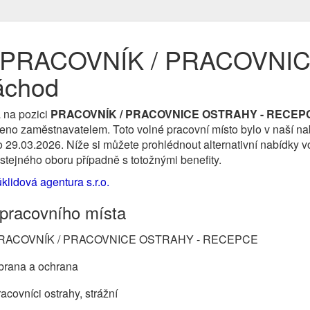
e PRACOVNÍK / PRACOVNI
áchod
 na pozici
PRACOVNÍK / PRACOVNICE OSTRAHY - RECEP
no zaměstnavatelem. Toto volné pracovní místo bylo v naší nabí
o 29.03.2026. Níže si můžete prohlédnout alternativní nabídky v
 stejného oboru případně s totožnými benefity.
klidová agentura s.r.o.
 pracovního místa
RACOVNÍK / PRACOVNICE OSTRAHY - RECEPCE
brana a ochrana
acovníci ostrahy, strážní