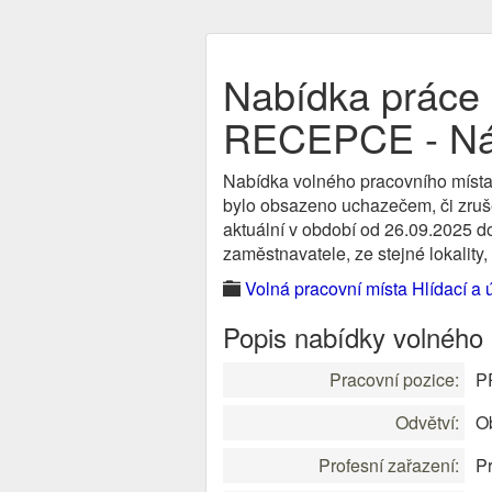
Nabídka prác
RECEPCE - N
Nabídka volného pracovního místa
bylo obsazeno uchazečem, či zruše
aktuální v období od 26.09.2025 d
zaměstnavatele, ze stejné lokality,
Volná pracovní místa Hlídací a ú
Popis nabídky volného
Pracovní pozice:
P
Odvětví:
O
Profesní zařazení:
Pr