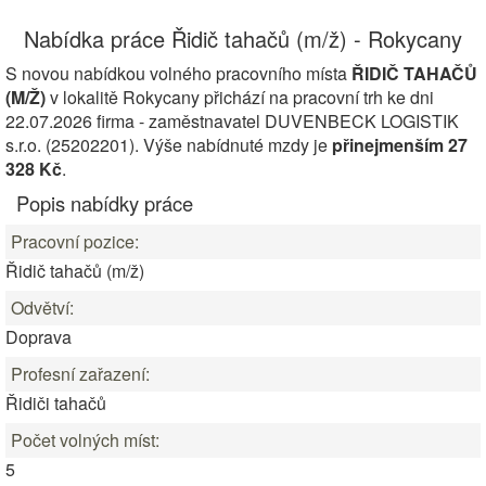
Nabídka práce Řidič tahačů (m/ž) - Rokycany
S novou nabídkou volného pracovního místa
ŘIDIČ TAHAČŮ
(M/Ž)
v lokalitě Rokycany přichází na pracovní trh ke dni
22.07.2026 firma - zaměstnavatel DUVENBECK LOGISTIK
s.r.o. (25202201). Výše nabídnuté mzdy je
přinejmenším 27
328 Kč
.
Popis nabídky práce
Pracovní pozice:
Řidič tahačů (m/ž)
Odvětví:
Doprava
Profesní zařazení:
Řidiči tahačů
Počet volných míst:
5