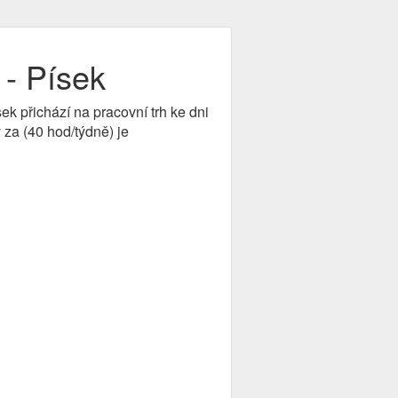
 - Písek
sek přichází na pracovní trh ke dni
za (40 hod/týdně) je