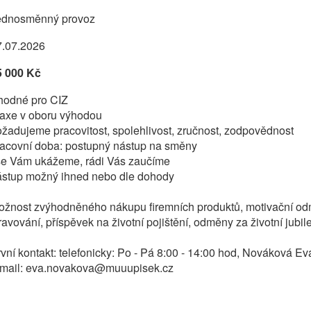
ednosměnný provoz
7.07.2026
5 000 Kč
hodné pro CIZ
raxe v oboru výhodou
žadujeme pracovitost, spolehlivost, zručnost, zodpovědnost
racovní doba: postupný nástup na směny
še Vám ukážeme, rádi Vás zaučíme
ástup možný ihned nebo dle dohody
ožnost zvýhodněného nákupu firemních produktů, motivační od
ravování, příspěvek na životní pojištění, odměny za životní jub
vní kontakt: telefonicky: Po - Pá 8:00 - 14:00 hod, Nováková Ev
-mail: eva.novakova@muuupisek.cz