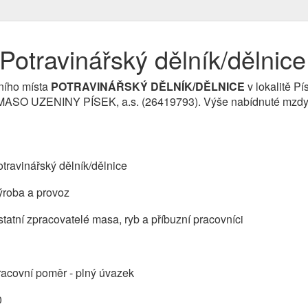
otravinářský dělník/dělnice
ního místa
POTRAVINÁŘSKÝ DĚLNÍK/DĚLNICE
v lokalitě Pí
 MASO UZENINY PÍSEK, a.s. (26419793). Výše nabídnuté mzdy 
travinářský dělník/dělnice
ýroba a provoz
tatní zpracovatelé masa, ryb a příbuzní pracovníci
acovní poměr - plný úvazek
0