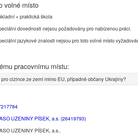
 volné místo
kladní + praktická škola
eciální dovednosti nejsou požadovány pro nabízenou práci.
eciální jazykové znalosti nejsou pro toto volné místo vyžadová
nému pracovnímu místu:
 pro cizince ze zemí mimo EU, případně občany Ukrajiny?
7217784
ASO UZENINY PÍSEK, a.s. (26419793)
ASO UZENINY PÍSEK, a.s..