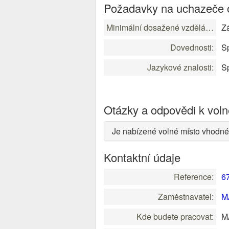
Požadavky na uchazeče o
Minimální dosažené vzdělání:
Zá
Dovednosti:
Sp
Jazykové znalosti:
Sp
Otázky a odpovědi k vol
Je nabízené volné místo vhodné
Kontaktní údaje
Reference:
6
Zaměstnavatel:
M
Kde budete pracovat:
M