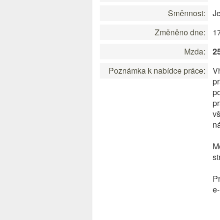
Směnnost:
J
Změněno dne:
1
Mzda:
2
Poznámka k nabídce práce:
V
p
po
p
v
n
M
st
Pr
e