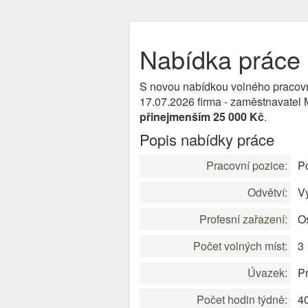
Nabídka práce P
S novou nabídkou volného pracov
17.07.2026 firma - zaměstnavatel
přinejmenším 25 000 Kč
.
Popis nabídky práce
Pracovní pozice:
Po
Odvětví:
V
Profesní zařazení:
Os
Počet volných míst:
3
Úvazek:
Pr
Počet hodin týdně:
4