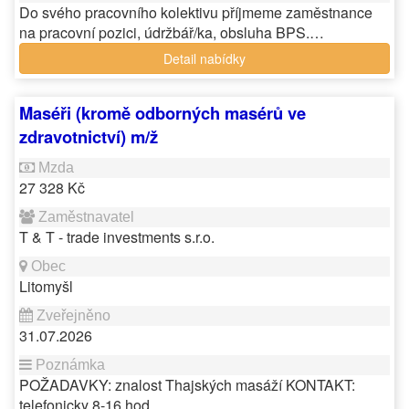
Do svého pracovního kolektivu příjmeme zaměstnance
na pracovní pozici, údržbář/ka, obsluha BPS.…
Detail nabídky
Maséři (kromě odborných masérů ve
zdravotnictví) m/ž
27 328 Kč
T & T - trade investments s.r.o.
Litomyšl
31.07.2026
POŽADAVKY: znalost Thajských masáží KONTAKT:
telefonicky 8-16 hod