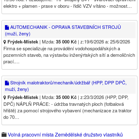
elektro + plamen - praxe v oboru - řidič VZV vítáno - možnost…
AUTOMECHANIK - OPRAVA STAVEBNÍCH STROJŮ
(muži, ženy)
Frýdek-Místek
| Mzda:
35 000 Kč
| z:19/6/2026 a: 25/6/2026
Firma se specializuje na provádění vodohospodářských a
pozemních staveb, na výstavbu inženýrtských sítí a demoličních
prací.…
Strojník malotraktorů/mechanik/údržbář (HPP, DPP DPČ,
muži, ženy)
Frýdek-Místek
| Mzda:
35 000 Kč
| z:23/3/2026 (HPP, DPP,
DPČ) NÁPLŇ PRÁCE: - údržba travnatých ploch (fotbalová
hřiště) za pomocí strojového vybavení (mechanizace za traktor
do 70…
Volná pracovní místa Zemědělské družstvo vlastníků