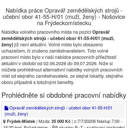
Nabídka práce Opravář zemědělských strojů -
učební obor 41-55-H/01 (muži, ženy) - Nošovice
na Frýdeckomístecku
Nabídka volného pracovního místa na pozici
Opravář
zemědělských strojů - učební obor 41-55-H/01 (muži,
ženy)
již není aktuální. Volné místo bylo obsazeno
uchazečem, či zrušeno zaměstnavatelem. Toto volné
pracovní místo bylo v naší nabídce pracovních příležitostí
aktuální v období od 02.06.2026 do 09.07.2026. Níže si
můžete prohlédnout alternativní nabídky volných pracovních
míst od stejného zaměstnavatele, ze stejné lokality, stejného
oboru případně s totožnými benefity.
Prohlédněte si obdobné pracovní nabídky
Opravář zemědělských strojů - učební obor 41-55-H/01
(muži, ženy)
Frýdek-Místek
| Mzda:
35 000 Kč
| z:7/7/20206 Nástup 7:00 -
15:30 hod. Požadujeme: - ŘP skupiny B+T - svařovací oprávnění