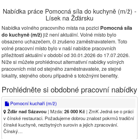
Nabídka práce Pomocná síla do kuchyně (m/ž) -
Lísek na Žďársku
Nabídka volného pracovního místa na pozici
Pomocná síla
do kuchyně (m/ž)
již není aktuální. Volné místo bylo
obsazeno uchazečem, či zrušeno zaměstnavatelem. Toto
volné pracovní místo bylo v naší nabídce pracovních
příležitostí aktuální v období od 30.01.2026 do 17.07.2026.
Níže si můžete prohlédnout alternativní nabídky volných
pracovních míst od stejného zaměstnavatele, ze stejné
lokality, stejného oboru případně s totožnými benefity.
Prohlédněte si obdobné pracovní nabídky
Pomocní kuchaři (m/ž)
Žďár nad Sázavou
| Mzda:
26 000 Kč
| ZmK Jedná se o práci
v čínské restauraci. Požadujeme dobrou znalost pokrmů tradiční
čínské kuchyně, nezbytných surovin a jejich zpracování.
Čínský…