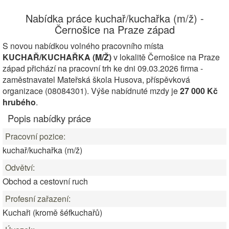
Nabídka práce kuchař/kuchařka (m/ž) -
Černošice na Praze západ
S novou nabídkou volného pracovního místa
KUCHAŘ/KUCHAŘKA (M/Ž)
v lokalitě Černošice na Praze
západ přichází na pracovní trh ke dni 09.03.2026 firma -
zaměstnavatel Mateřská škola Husova, příspěvková
organizace (08084301). Výše nabídnuté mzdy je
27 000 Kč
hrubého
.
Popis nabídky práce
Pracovní pozice:
kuchař/kuchařka (m/ž)
Odvětví:
Obchod a cestovní ruch
Profesní zařazení:
Kuchaři (kromě šéfkuchařů)