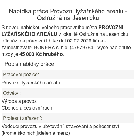
Nabídka práce Provozní lyžařského areálu -
Ostružná na Jesenicku
S novou nabídkou volného pracovního místa
PROVOZNÍ
LYŽAŘSKÉHO AREÁLU
v lokalitě Ostružná na Jesenicku
přichází na pracovní trh ke dni 02.07.2026 firma -
zaměstnavatel BONERA s. r. o. (47679794). Výše nabídnuté
mzdy je
45 000 Kč hrubého
.
Popis nabídky práce
Pracovní pozice:
Provozní lyžařského areálu
Odvětví:
Výroba a provoz
Obchod a cestovní ruch
Profesní zařazení:
Vedoucí provozu v ubytování, stravování a pohostinství
(kromě školních jídelen a menz)