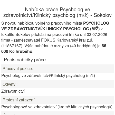
Nabídka práce Psycholog ve
zdravotnictví/Klinický psycholog (m/ž) - Sokolov
S novou nabídkou volného pracovního místa
PSYCHOLOG
VE ZDRAVOTNICTVÍ/KLINICKÝ PSYCHOLOG (M/Ž)
v
lokalitě Sokolov přichází na pracovní trh ke dni 03.07.2026
firma - zaměstnavatel FOKUS Karlovarský kraj z.ú.
(11867167). Výše nabídnuté mzdy za (40 hod/týdně) je
66
000 Kč hrubého
.
Popis nabídky práce
Pracovní pozice:
Psycholog ve zdravotnictví/Klinický psycholog (m/ž)
Odvětví:
Zdravotnictví
Profesní zařazení:
Psychologové ve zdravotnictví (kromě klinických psychologů)