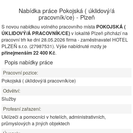
Nabídka práce Pokojská ( úklidový/á
pracovník/ce) - Plzeň
S novou nabídkou volného pracovního místa
POKOJSKÁ (
ÚKLIDOVÝ/Á PRACOVNÍK/CE)
v lokalitě Plzeň přichází na
pracovní trh ke dni 28.05.2026 firma - zaměstnavatel HOTEL
PLZEŇ s.r.o. (27987531). Výše nabídnuté mzdy je
přinejmenším 22 400 Kč
.
Popis nabídky práce
Pracovní pozice:
Pokojská ( úklidový/á pracovník/ce)
Odvětví:
Služby
Profesní zařazení:
Uklízeči a pomocníci v hotelích, administrativních,
průmyslových a jiných objektech