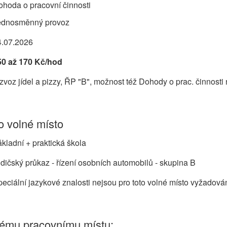
hoda o pracovní činnosti
ednosměnný provoz
4.07.2026
50 až 170 Kč/hod
zvoz jídel a pizzy, ŘP "B", možnost též Dohody o prac. činnos
 volné místo
kladní + praktická škola
dičský průkaz - řízení osobních automobilů - skupina B
eciální jazykové znalosti nejsou pro toto volné místo vyžadová
nému pracovnímu místu: