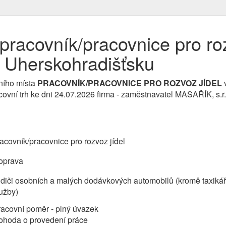
racovník/pracovnice pro roz
 Uherskohradišťsku
ního místa
PRACOVNÍK/PRACOVNICE PRO ROZVOZ JÍDEL
covní trh ke dni 24.07.2026 firma - zaměstnavatel MASAŘÍK, s.r
acovník/pracovnice pro rozvoz jídel
oprava
diči osobních a malých dodávkových automobilů (kromě taxikářů
užby)
acovní poměr - plný úvazek
ohoda o provedení práce