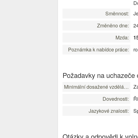
Do
Směnnost:
J
Změněno dne:
2
Mzda:
1
Poznámka k nabídce práce:
ro
Požadavky na uchazeče o
Minimální dosažené vzdělání:
Zá
Dovednosti:
Ři
Jazykové znalosti:
Sp
Otázky a odpovědi k vol