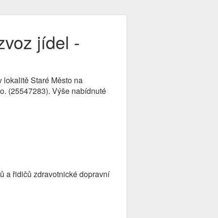
voz jídel -
v lokalitě Staré Město na
.o. (25547283). Výše nabídnuté
 a řidičů zdravotnické dopravní