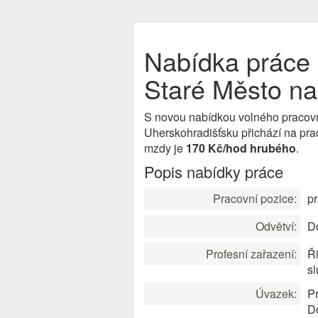
Nabídka práce p
Staré Město na
S novou nabídkou volného pracov
Uherskohradišťsku přichází na pra
mzdy je
170 Kč/hod hrubého
.
Popis nabídky práce
Pracovní pozice:
pr
Odvětví:
D
Profesní zařazení:
Ři
sl
Úvazek:
Pr
D