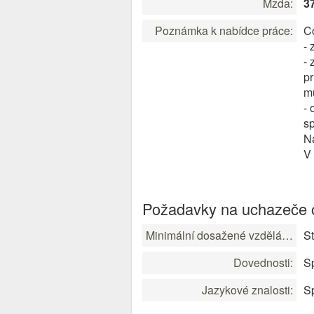
Mzda:
3
Poznámka k nabídce práce:
Co
- 
- 
pr
mu
- 
sp
N
V 
Požadavky na uchazeče o
Minimální dosažené vzdělání:
St
Dovednosti:
Sp
Jazykové znalosti:
Sp