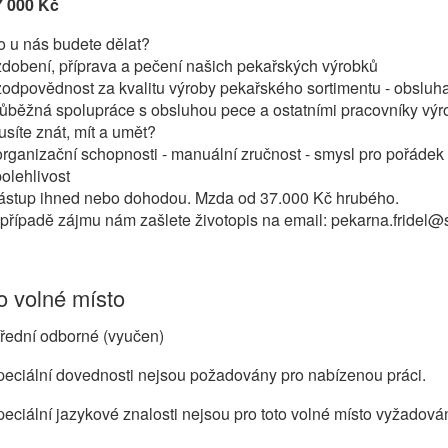
7 000 Kč
 u nás budete dělat?
zdobení, příprava a pečení našich pekařských výrobků
zodpovědnost za kvalitu výroby pekařského sortimentu - obsluha s
ůběžná spolupráce s obsluhou pece a ostatními pracovníky výr
síte znát, mít a umět?
organizační schopnosti - manuální zručnost - smysl pro pořáde
olehlivost
ástup ihned nebo dohodou. Mzda od 37.000 Kč hrubého.
případě zájmu nám zašlete životopis na email: pekarna.fridel
 volné místo
řední odborné (vyučen)
eciální dovednosti nejsou požadovány pro nabízenou práci.
eciální jazykové znalosti nejsou pro toto volné místo vyžadová