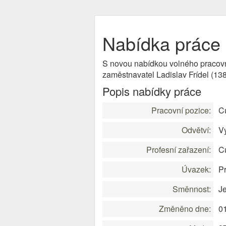
Nabídka práce 
S novou nabídkou volného pracov
zaměstnavatel Ladislav Frídel (1
Popis nabídky práce
Pracovní pozice:
Cu
Odvětví:
V
Profesní zařazení:
Cu
Úvazek:
Pr
Směnnost:
J
Změněno dne:
0