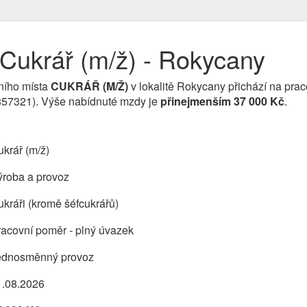
Cukrář (m/ž) - Rokycany
ního místa
CUKRÁŘ (M/Ž)
v lokalitě Rokycany přichází na praco
3857321). Výše nabídnuté mzdy je
přinejmenším 37 000 Kč
.
krář (m/ž)
ýroba a provoz
kráři (kromě šéfcukrářů)
acovní poměr - plný úvazek
ednosměnný provoz
1.08.2026