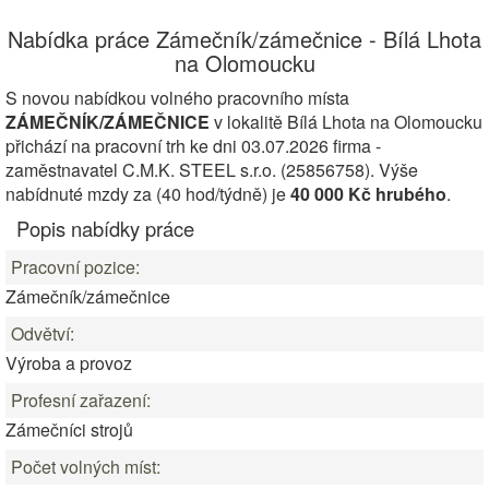
Nabídka práce Zámečník/zámečnice - Bílá Lhota
na Olomoucku
S novou nabídkou volného pracovního místa
ZÁMEČNÍK/ZÁMEČNICE
v lokalitě Bílá Lhota na Olomoucku
přichází na pracovní trh ke dni 03.07.2026 firma -
zaměstnavatel C.M.K. STEEL s.r.o. (25856758). Výše
nabídnuté mzdy za (40 hod/týdně) je
40 000 Kč hrubého
.
Popis nabídky práce
Pracovní pozice:
Zámečník/zámečnice
Odvětví:
Výroba a provoz
Profesní zařazení:
Zámečníci strojů
Počet volných míst: