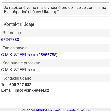
Je nabízené volné místo vhodné pro cizince ze zemí mimo
EU, případně občany Ukrajiny?
Kontaktní údaje
Reference:
67247380
Zaměstnavatel:
C.M.K. STEEL s.r.o. (25856758)
Kde budete pracovat:
C.M.K. STEEL s.r.o.
Kontaktní údaje:
Tel.:
606 727 682
E-mail:
info@cmk-steel.cz
© 2026
HIEDU.cz práce a volná místa