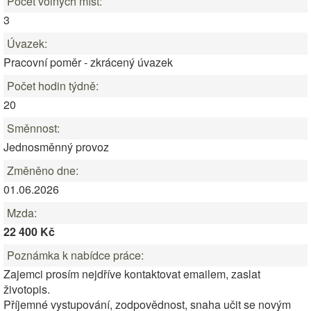
Počet volných míst:
3
Úvazek:
Pracovní poměr - zkrácený úvazek
Počet hodin týdně:
20
Směnnost:
Jednosměnný provoz
Změněno dne:
01.06.2026
Mzda:
22 400 Kč
Poznámka k nabídce práce:
Zajemci prosím nejdříve kontaktovat emailem, zaslat
životopis.
Příjemné vystupování, zodpovědnost, snaha učit se novým