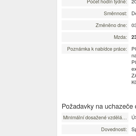
Počet hodin týdně:
2
Směnnost:
D
Změněno dne:
0
Mzda:
2
Poznámka k nabídce práce:
P
na
P
ex
Z
K
Požadavky na uchazeče o
Minimální dosažené vzdělání:
ÚS
Dovednosti:
Sp