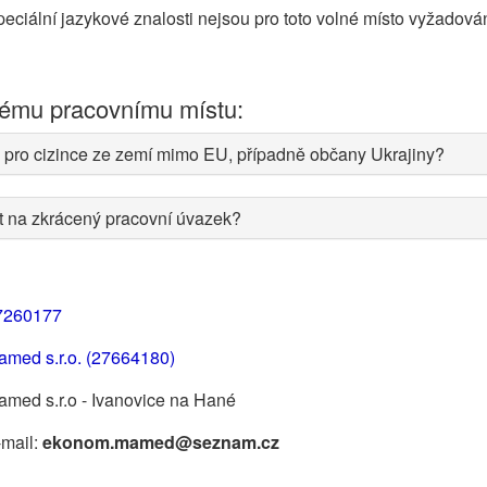
eciální jazykové znalosti nejsou pro toto volné místo vyžadová
nému pracovnímu místu:
 pro cizince ze zemí mimo EU, případně občany Ukrajiny?
at na zkrácený pracovní úvazek?
7260177
amed s.r.o. (27664180)
med s.r.o - Ivanovice na Hané
-mail:
ekonom.mamed@seznam.cz