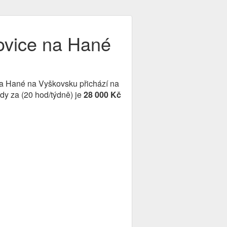
novice na Hané
 na Hané na Vyškovsku přichází na
dy za (20 hod/týdně) je
28 000 Kč