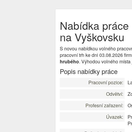
Nabídka práce 
na Vyškovsku
S novou nabídkou volného pracov
pracovní trh ke dni 03.08.2026 fi
hrubého
. Výhodou volného místa 
Popis nabídky práce
Pracovní pozice:
La
Odvětví:
Zd
Profesní zařazení:
Os
Úvazek:
Pr
P