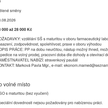
0
ělené směny
3.08.2026
3 000 až 28 000 Kč
OŽADAVKY: vzdělání SŠ s maturitou v oboru farmaceutický labo
sazení, zodpovědnost, spolehlivost, praxe v oboru výhodou
OPIS PRÁCE: PP na dobu neurčitou, nástup možný ihned, možn
pedice na volný prodej, pracovní doba dle dohody a otevírací do
AMĚSTNAVATEL NABÍZÍ: stravenkový paušál
ONTAKT: Marková Pavla Mgr., e-mail: ekonom.mamed@seznam
 volné místo
O s maturitou (bez vyučení)
eciální dovednosti nejsou požadovány pro nabízenou práci.