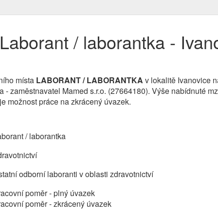
Laborant / laborantka - Iva
ního místa
LABORANT / LABORANTKA
v lokalitě Ivanovice
rma - zaměstnavatel Mamed s.r.o. (27664180). Výše nabídnuté mz
je možnost práce na zkrácený úvazek.
borant / laborantka
ravotnictví
tatní odborní laboranti v oblasti zdravotnictví
acovní poměr - plný úvazek
racovní poměr - zkrácený úvazek