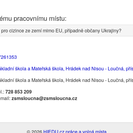
nému pracovnímu místu:
 pro cizince ze zemí mimo EU, případně občany Ukrajiny?
7261353
kladní škola a Mateřská škola, Hrádek nad Nisou - Loučná, př
kladní škola a Mateřská škola, Hrádek nad Nisou - Loučná, př
l.:
728 853 209
-mail:
zsmsloucna@zsmsloucna.cz
© 2026
HIEDU.cz práce a volná místa