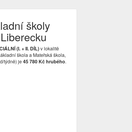
ladní školy
a Liberecku
LNÍ (I. + II. DÍL)
v lokalitě
ákladní škola a Mateřská škola,
d/týdně) je
45 780 Kč hrubého
.