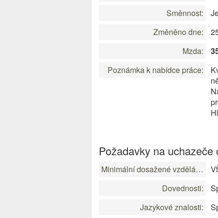
Směnnost:
J
Změněno dne:
2
Mzda:
3
Poznámka k nabídce práce:
Kv
ně
Na
p
Hl
Požadavky na uchazeče o
Minimální dosažené vzdělání:
V
Dovednosti:
Sp
Jazykové znalosti:
Sp