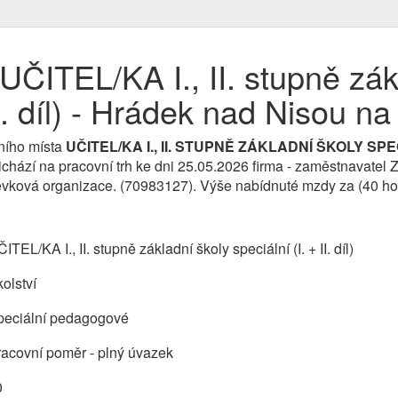
ČITEL/KA I., II. stupně zák
II. díl) - Hrádek nad Nisou n
ního místa
UČITEL/KA I., II. STUPNĚ ZÁKLADNÍ ŠKOLY SPECIÁ
chází na pracovní trh ke dni 25.05.2026 firma - zaměstnavatel Z
ěvková organizace. (70983127). Výše nabídnuté mzdy za (40 ho
ITEL/KA I., II. stupně základní školy speciální (I. + II. díl)
olství
peciální pedagogové
acovní poměr - plný úvazek
0