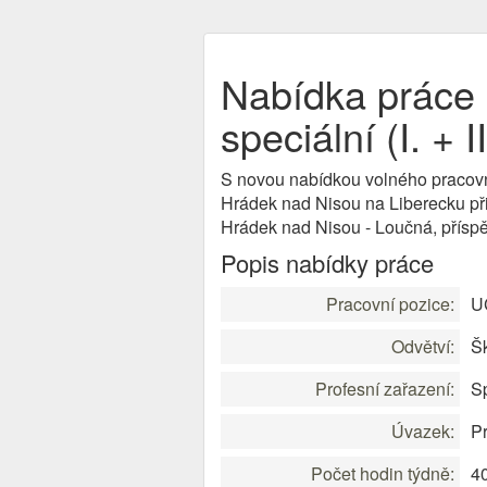
Nabídka práce U
speciální (I. + 
S novou nabídkou volného pracov
Hrádek nad Nisou na Liberecku při
Hrádek nad Nisou - Loučná, přísp
Popis nabídky práce
Pracovní pozice:
UČ
Odvětví:
Šk
Profesní zařazení:
S
Úvazek:
Pr
Počet hodin týdně:
4