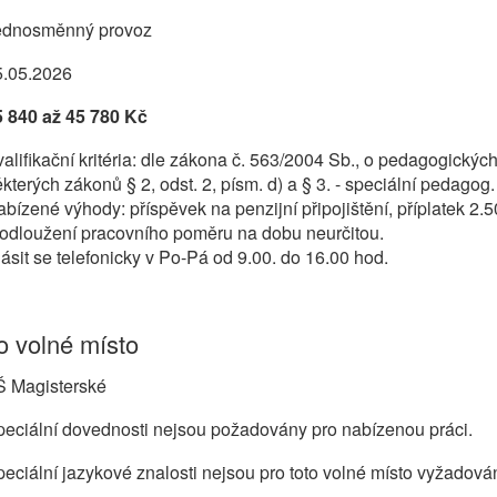
ednosměnný provoz
5.05.2026
5 840 až 45 780 Kč
alifikační kritéria: dle zákona č. 563/2004 Sb., o pedagogický
kterých zákonů § 2, odst. 2, písm. d) a § 3. - speciální pedagog.
bízené výhody: příspěvek na penzijní připojištění, příplatek 2.5
rodloužení pracovního poměru na dobu neurčitou.
ásit se telefonicky v Po-Pá od 9.00. do 16.00 hod.
 volné místo
Š Magisterské
eciální dovednosti nejsou požadovány pro nabízenou práci.
eciální jazykové znalosti nejsou pro toto volné místo vyžadová