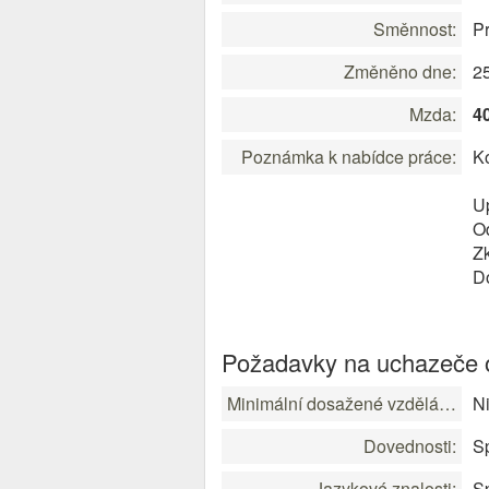
Směnnost:
P
Změněno dne:
2
Mzda:
4
Poznámka k nabídce práce:
Ko
Up
O
Zk
D
Požadavky na uchazeče o
Minimální dosažené vzdělání:
Ni
Dovednosti:
Sp
Jazykové znalosti:
Sp