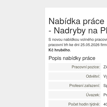
Nabídka prá
- Nadryby na P
S novou nabídkou volného pracov
pracovní trh ke dni 25.05.2026 fir
Kč hrubého
.
Popis nabídky práce
Pracovní pozice:
Z
Odvětví:
V
Profesní zařazení:
Sp
Úvazek:
Pr
Počet hodin týdně:
4