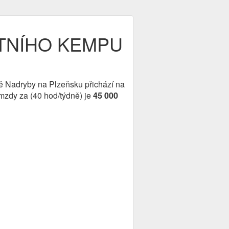
ETNÍHO KEMPU
itě Nadryby na Plzeňsku přichází na
 mzdy za (40 hod/týdně) je
45 000