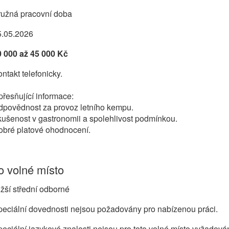
ružná pracovní doba
5.05.2026
0 000 až 45 000 Kč
ntakt telefonicky.
řesňující informace:
dpovědnost za provoz letního kempu.
ušenost v gastronomii a spolehlivost podmínkou.
obré platové ohodnocení.
 volné místo
žší střední odborné
eciální dovednosti nejsou požadovány pro nabízenou práci.
eciální jazykové znalosti nejsou pro toto volné místo vyžadová