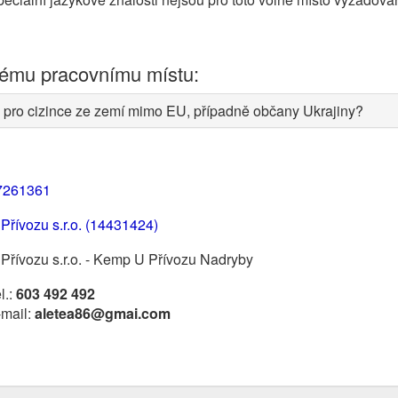
nému pracovnímu místu:
 pro cizince ze zemí mimo EU, případně občany Ukrajiny?
7261361
Přívozu s.r.o. (14431424)
Přívozu s.r.o. - Kemp U Přívozu Nadryby
l.:
603 492 492
-mail:
aletea86@gmai.com