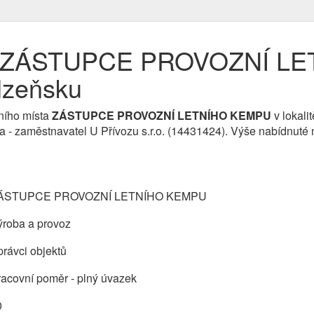
ce ZÁSTUPCE PROVOZNÍ L
lzeňsku
ního místa
ZÁSTUPCE PROVOZNÍ LETNÍHO KEMPU
v lokal
ma - zaměstnavatel U Přívozu s.r.o. (14431424). Výše nabídnuté
ÁSTUPCE PROVOZNÍ LETNÍHO KEMPU
ýroba a provoz
rávci objektů
acovní poměr - plný úvazek
0