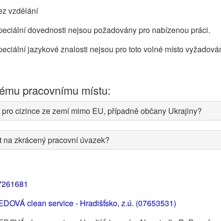
ez vzdělání
eciální dovednosti nejsou požadovány pro nabízenou práci.
eciální jazykové znalosti nejsou pro toto volné místo vyžadová
nému pracovnímu místu:
 pro cizince ze zemí mimo EU, případně občany Ukrajiny?
at na zkrácený pracovní úvazek?
7261681
DOVÁ clean service - Hradišťsko, z.ú. (07653531)