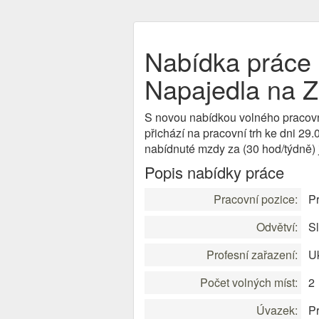
Nabídka práce 
Napajedla na Z
S novou nabídkou volného pracov
přichází na pracovní trh ke dni 29
nabídnuté mzdy za (30 hod/týdně)
Popis nabídky práce
Pracovní pozice:
Pr
Odvětví:
S
Profesní zařazení:
U
Počet volných míst:
2
Úvazek:
P