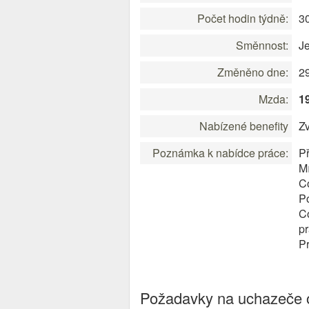
Počet hodin týdně:
3
Směnnost:
J
Změněno dne:
2
Mzda:
1
Nabízené benefity
Z
Poznámka k nabídce práce:
Př
M
Co
Po
Co
pr
Pr
Požadavky na uchazeče o