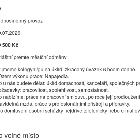
0
ednosměnný provoz
9.07.2026
9 500 Kč
vláštní prémie měsíční odměny
ijmeme kolegyni/gu na úklid, zkrácený úvazek 6 hodin denně.
ístem výkonu práce: Napajedla.
 u nás budete dělat: úklid domácností, kanceláří, společných p
žadavky: pracovitost, spolehlivost, samostatnost.
 nabízíme: práce na pracovní smlouvu, po roce její prodloužen
avidelná mzda, práce s profesionálními přístroji a přípravky.
o domluvení osobní schůzky nejdříve telefonický nebo e-mailov
 volné místo