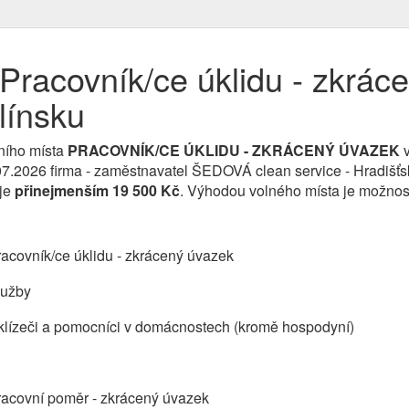
Pracovník/ce úklidu - zkrác
línsku
ního místa
PRACOVNÍK/CE ÚKLIDU - ZKRÁCENÝ ÚVAZEK
.07.2026 firma - zaměstnavatel ŠEDOVÁ clean service - Hradišťs
 je
přinejmenším 19 500 Kč
. Výhodou volného místa je možnos
acovník/ce úklidu - zkrácený úvazek
lužby
klízeči a pomocníci v domácnostech (kromě hospodyní)
racovní poměr - zkrácený úvazek