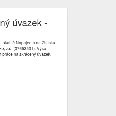
ený úvazek -
v lokalitě Napajedla na Zlínsku
ko, z.ú. (07653531). Výše
t práce na zkrácený úvazek.