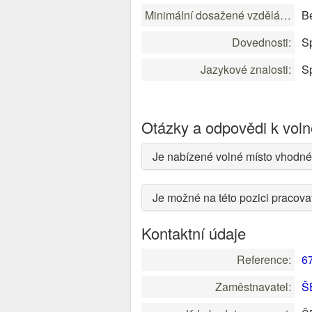
Minimální dosažené vzdělání:
B
Dovednosti:
Sp
Jazykové znalosti:
Sp
Otázky a odpovědi k vol
Je nabízené volné místo vhodné
Je možné na této pozici pracov
Kontaktní údaje
Reference:
6
Zaměstnavatel:
ŠE