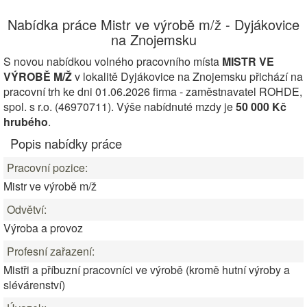
Nabídka práce Mistr ve výrobě m/ž - Dyjákovice
na Znojemsku
S novou nabídkou volného pracovního místa
MISTR VE
VÝROBĚ M/Ž
v lokalitě Dyjákovice na Znojemsku přichází na
pracovní trh ke dni 01.06.2026 firma - zaměstnavatel ROHDE,
spol. s r.o. (46970711). Výše nabídnuté mzdy je
50 000 Kč
hrubého
.
Popis nabídky práce
Pracovní pozice:
Mistr ve výrobě m/ž
Odvětví:
Výroba a provoz
Profesní zařazení:
Mistři a příbuzní pracovníci ve výrobě (kromě hutní výroby a
slévárenství)