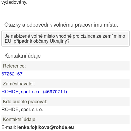
vyžadovány.
Otázky a odpovědi k volnému pracovnímu místu:
Je nabízené volné místo vhodné pro cizince ze zemí mimo
EU, případně občany Ukrajiny?
Kontaktní údaje
Reference:
67262167
Zaměstnavatel:
ROHDE, spol. s r.o. (46970711)
Kde budete pracovat:
ROHDE, spol. s r. o.
Kontaktní údaje:
E-mail:
lenka.fojtikova@rohde.eu