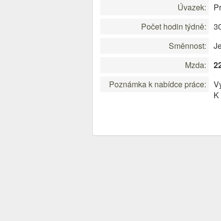
Úvazek:
P
Počet hodin týdně:
3
Směnnost:
J
Mzda:
2
Poznámka k nabídce práce:
V
K 