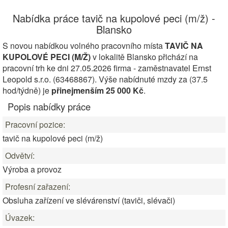
Nabídka práce tavič na kupolové peci (m/ž) -
Blansko
S novou nabídkou volného pracovního místa
TAVIČ NA
KUPOLOVÉ PECI (M/Ž)
v lokalitě Blansko přichází na
pracovní trh ke dni 27.05.2026 firma - zaměstnavatel Ernst
Leopold s.r.o. (63468867). Výše nabídnuté mzdy za (37.5
hod/týdně) je
přinejmenším 25 000 Kč
.
Popis nabídky práce
Pracovní pozice:
tavič na kupolové peci (m/ž)
Odvětví:
Výroba a provoz
Profesní zařazení:
Obsluha zařízení ve slévárenství (taviči, slévači)
Úvazek: