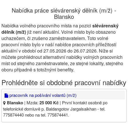
Nabídka práce slévárenský dělník (m/ž) -
Blansko
Nabídka volného pracovního místa na pozici
slévárenský
dělník (m/ž)
již není aktuální. Volné místo bylo obsazeno
uchazečem, či zrušeno zaměstnavatelem. Toto volné
pracovní místo bylo v naší nabídce pracovních příležitostí
aktuální v období od 27.05.2026 do 26.07.2026. Níže si
můžete prohlédnout alternativní nabídky volných pracovních
míst od stejného zaměstnavatele, ze stejné lokality, stejného
oboru případně s totožnými benefity.
Prohlédněte si obdobné pracovní nabídky
pracovník na pošívání volantů (m/ž)
Blansko
| Mzda:
25 000 Kč
| První kontakt osobně po
telefonické domluvě p. Baldangotov Jargalsaikhan - tel.
775874440 nebo na tel. 775874441.