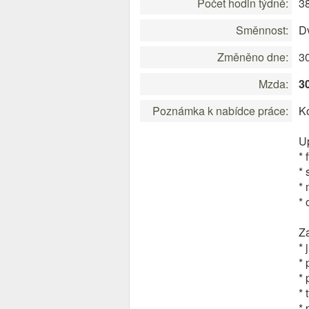
Počet hodin týdně:
3
Směnnost:
D
Změněno dne:
3
Mzda:
3
Poznámka k nabídce práce:
Ko
Up
* 
*
* 
* 
Z
* 
* 
* 
* 
* 