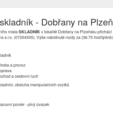
skladník - Dobřany na Plze
ního místa
SKLADNÍK
v lokalitě Dobřany na Plzeňsku přichází 
ns s.r.o. (07254555). Výše nabídnuté mzdy za (38.75 hod/týdně)
ladník
ýroba a provoz
oprava
bchod a cestovní ruch
ladníci, obsluha manipulačních vozíků
acovní poměr - plný úvazek