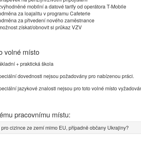
zvýhodněné mobilní a datové tarify od operátora T-Mobile
odměna za loajalitu v programu Cafeterie
 odměna za přivedení nového zaměstnance
možnost získat/obnovit si průkaz VZV
 volné místo
kladní + praktická škola
eciální dovednosti nejsou požadovány pro nabízenou práci.
eciální jazykové znalosti nejsou pro toto volné místo vyžadová
nému pracovnímu místu:
 pro cizince ze zemí mimo EU, případně občany Ukrajiny?