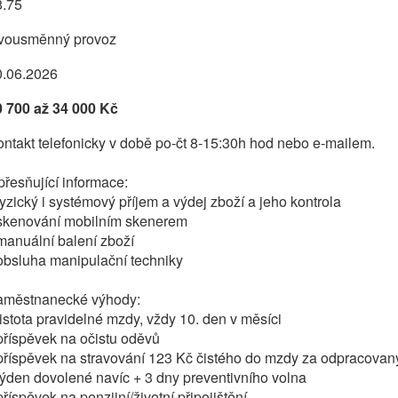
8.75
vousměnný provoz
0.06.2026
0 700 až 34 000 Kč
ntakt telefonicky v době po-čt 8-15:30h hod nebo e-mailem.
řesňující informace:
fyzický i systémový příjem a výdej zboží a jeho kontrola
 skenování mobilním skenerem
manuální balení zboží
obsluha manipulační techniky
aměstnanecké výhody:
jistota pravidelné mzdy, vždy 10. den v měsíci
příspěvek na očistu oděvů
příspěvek na stravování 123 Kč čistého do mzdy za odpracovan
týden dovolené navíc + 3 dny preventivního volna
příspěvek na penzijní/životní připojištění