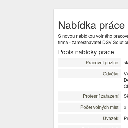
Nabídka práce 
S novou nabídkou volného pracov
firma - zaměstnavatel DSV Solutio
Popis nabídky práce
Pracovní pozice:
sk
Odvětví:
V
D
O
Profesní zařazení:
Sk
Počet volných míst:
2
Úvazek:
Pr