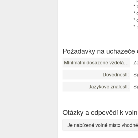
* 
* 
*
* 
Požadavky na uchazeče o
Minimální dosažené vzdělání:
Zá
Dovednosti:
Sp
Jazykové znalosti:
Sp
Otázky a odpovědi k vol
Je nabízené volné místo vhodné