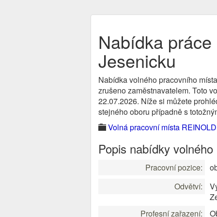
Nabídka práce o
Jesenicku
Nabídka volného pracovního místa
zrušeno zaměstnavatelem. Toto voln
22.07.2026. Níže si můžete prohléd
stejného oboru případně s totožným
Volná pracovní místa REINOLD s
Popis nabídky volného
Pracovní pozice:
ob
Odvětví:
V
Ze
Profesní zařazení:
Ob