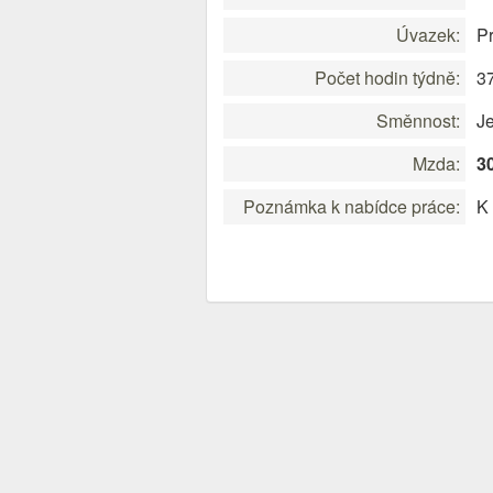
Úvazek:
Pr
Počet hodin týdně:
3
Směnnost:
J
Mzda:
3
Poznámka k nabídce práce:
K 