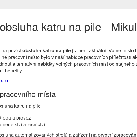
bsluha katru na pile - Miku
 na pozici
obsluha katru na pile
již není aktuální. Volné míst
é pracovní místo bylo v naší nabídce pracovních příležitostí a
nout alternativní nabídky volných pracovních míst od stejného z
i benefity.
.r.o.
 pracovního místa
sluha katru na pile
ýroba a provoz
mědělství a lesnictví
sluha automatizovaných strojů a zařízení na prvotní zpracován