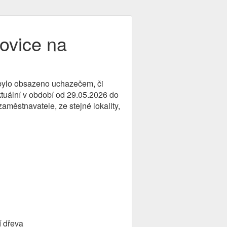
lovice na
o bylo obsazeno uchazečem, či
ktuální v období od 29.05.2026 do
aměstnavatele, ze stejné lokality,
í dřeva