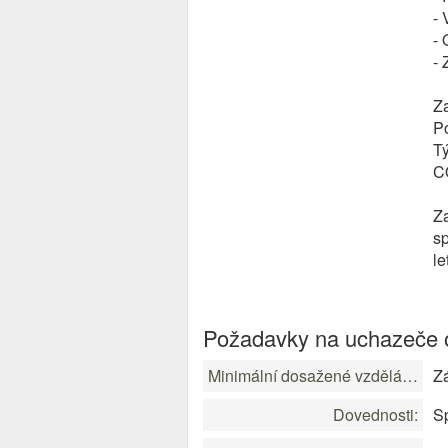
- 
- 
- 
Za
Po
T
C
Za
sp
le
Požadavky na uchazeče o
Minimální dosažené vzdělání:
Zá
Dovednosti:
Sp