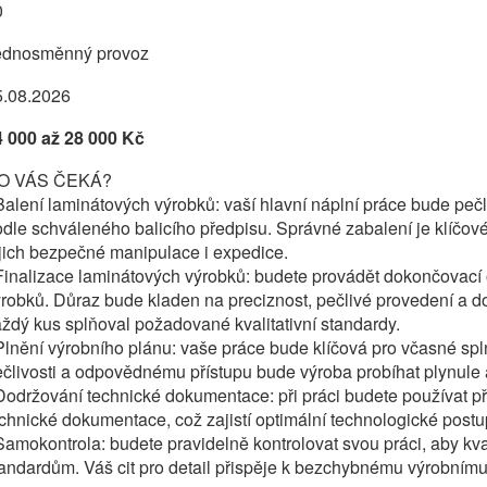
0
ednosměnný provoz
5.08.2026
4 000 až 28 000 Kč
O VÁS ČEKÁ?
Balení laminátových výrobků: vaší hlavní náplní práce bude peč
dle schváleného balicího předpisu. Správné zabalení je klíčové
jich bezpečné manipulace i expedice.
Finalizace laminátových výrobků: budete provádět dokončovací 
robků. Důraz bude kladen na preciznost, pečlivé provedení a 
ždý kus splňoval požadované kvalitativní standardy.
Plnění výrobního plánu: vaše práce bude klíčová pro včasné spln
člivosti a odpovědnému přístupu bude výroba probíhat plynule a
Dodržování technické dokumentace: při práci budete používat 
chnické dokumentace, což zajistí optimální technologické postu
Samokontrola: budete pravidelně kontrolovat svou práci, aby k
andardům. Váš cit pro detail přispěje k bezchybnému výrobnímu