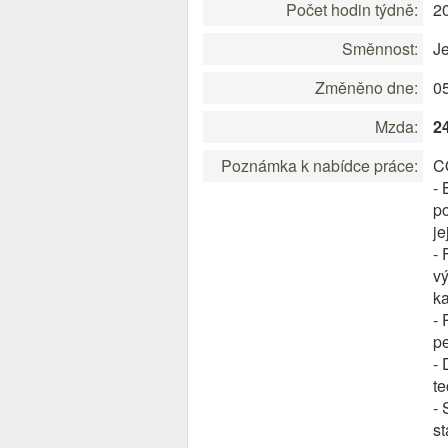
Počet hodin týdně:
2
Směnnost:
J
Změněno dne:
0
Mzda:
2
Poznámka k nabídce práce:
C
- 
po
je
- 
vý
ka
- 
pe
- 
te
- 
st