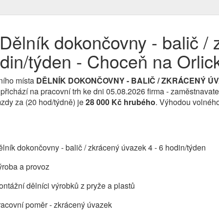
Dělník dokončovny - balič / 
odin/týden - Choceň na Orlic
ního místa
DĚLNÍK DOKONČOVNY - BALIČ / ZKRÁCENÝ ÚV
ku přichází na pracovní trh ke dni 05.08.2026 firma - zamě
zdy za (20 hod/týdně) je
28 000 Kč hrubého
. Výhodou volného
lník dokončovny - balič / zkrácený úvazek 4 - 6 hodin/týden
ýroba a provoz
ntážní dělníci výrobků z pryže a plastů
racovní poměr - zkrácený úvazek