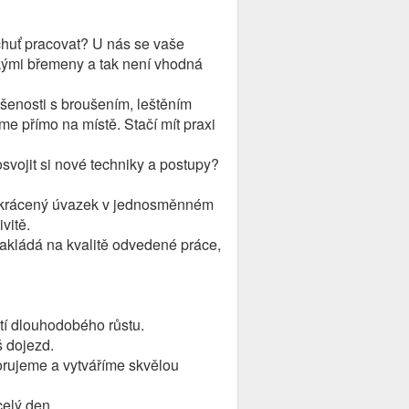
 chuť pracovat? U nás se vaše
žkými břemeny a tak není vhodná
šenosti s broušením, leštěním
me přímo na místě. Stačí mít praxi
osvojit si nové techniky a postupy?
na zkrácený úvazek v jednosměnném
vitě.
zakládá na kvalitě odvedené práce,
tí dlouhodobého růstu.
š dojezd.
porujeme a vytváříme skvělou
celý den.