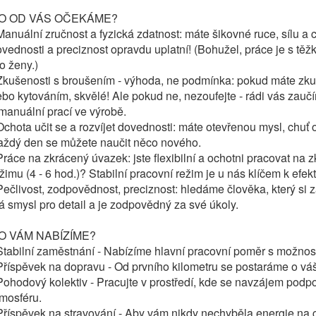
O OD VÁS OČEKÁME?
Manuální zručnost a fyzická zdatnost: máte šikovné ruce, sílu a
vednosti a preciznost opravdu uplatní! (Bohužel, práce je s tě
o ženy.)
Zkušenosti s broušením - výhoda, ne podmínka: pokud máte zku
bo kytováním, skvělé! Ale pokud ne, nezoufejte - rádi vás zaučí
manuální prací ve výrobě.
Ochota učit se a rozvíjet dovednosti: máte otevřenou mysl, chuť 
aždý den se můžete naučit něco nového.
Práce na zkrácený úvazek: jste flexibilní a ochotni pracovat 
žimu (4 - 6 hod.)? Stabilní pracovní režim je u nás klíčem k efekti
Pečlivost, zodpovědnost, preciznost: hledáme člověka, který si 
 smysl pro detail a je zodpovědný za své úkoly.
O VÁM NABÍZÍME?
Stabilní zaměstnání - Nabízíme hlavní pracovní poměr s možnos
Příspěvek na dopravu - Od prvního kilometru se postaráme o vá
Pohodový kolektiv - Pracujte v prostředí, kde se navzájem pod
mosféru.
Příspěvek na stravování - Aby vám nikdy nechyběla energie na 