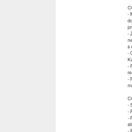
C
- 
do
pr
- 
ne
s 
- 
K
- 
re
- 
má
C
- 
- 
- 
at
- 