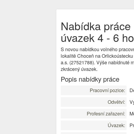
Nabídka práce 
úvazek 4 - 6 h
S novou nabídkou volného pracov
lokalitě Choceň na Orlickoústec
a.s. (27521788). Výše nabídnuté m
zkrácený úvazek.
Popis nabídky práce
Pracovní pozice:
Dě
Odvětví:
V
Profesní zařazení:
Mo
Úvazek:
P