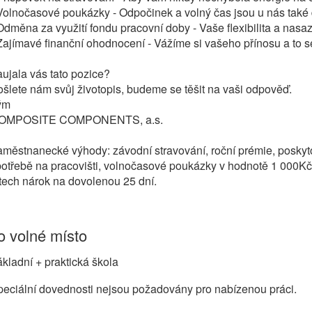
Volnočasové poukázky - Odpočinek a volný čas jsou u nás také 
Odměna za využití fondu pracovní doby - Vaše flexibilita a nasa
Zajímavé finanční ohodnocení - Vážíme si vašeho přínosu a to se
ujala vás tato pozice?
šlete nám svůj životopis, budeme se těšit na vaši odpověď.
ým
OMPOSITE COMPONENTS, a.s.
městnanecké výhody: závodní stravování, roční prémie, poskyt
otřebě na pracovišti, volnočasové poukázky v hodnotě 1 000Kč,
tech nárok na dovolenou 25 dní.
 volné místo
kladní + praktická škola
eciální dovednosti nejsou požadovány pro nabízenou práci.