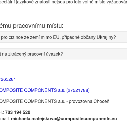
eciální jazykové znalosti nejsou pro toto volné místo vyžadová
nému pracovnímu místu:
 pro cizince ze zemí mimo EU, případně občany Ukrajiny?
at na zkrácený pracovní úvazek?
7263281
OMPOSITE COMPONENTS a.s. (27521788)
OMPOSITE COMPONENTS a.s. - provozovna Choceň
l.:
703 194 520
-mail:
michaela.matejskova@compositecomponents.eu