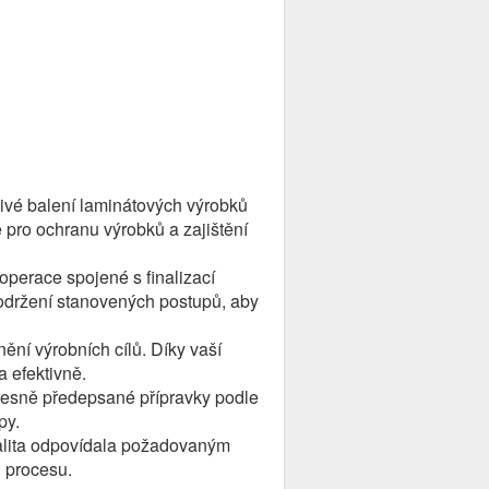
livé balení laminátových výrobků
 pro ochranu výrobků a zajištění
operace spojené s finalizací
dodržení stanovených postupů, aby
ění výrobních cílů. Díky vaší
 efektivně.
přesně předepsané přípravky podle
py.
valita odpovídala požadovaným
 procesu.