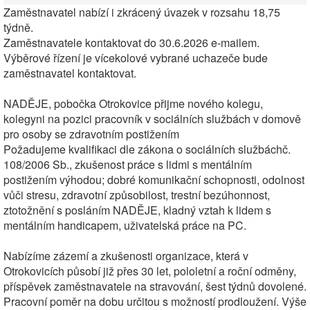
Zaměstnavatel nabízí i zkrácený úvazek v rozsahu 18,75
týdně.
Zaměstnavatele kontaktovat do 30.6.2026 e-mailem.
Výběrové řízení je vícekolové vybrané uchazeče bude
zaměstnavatel kontaktovat.
NADĚJE, pobočka Otrokovice přijme nového kolegu,
kolegyni na pozici pracovník v sociálních službách v domově
pro osoby se zdravotním postižením
Požadujeme kvalifikaci dle zákona o sociálních službáchč.
108/2006 Sb., zkušenost práce s lidmi s mentálním
postižením výhodou; dobré komunikační schopnosti, odolnost
vůči stresu, zdravotní způsobilost, trestní bezúhonnost,
ztotožnění s posláním NADĚJE, kladný vztah k lidem s
mentálním handicapem, uživatelská práce na PC.
Nabízíme zázemí a zkušenosti organizace, která v
Otrokovicích působí již přes 30 let, pololetní a roční odměny,
příspěvek zaměstnavatele na stravování, šest týdnů dovolené.
Pracovní poměr na dobu určitou s možností prodloužení. Výše