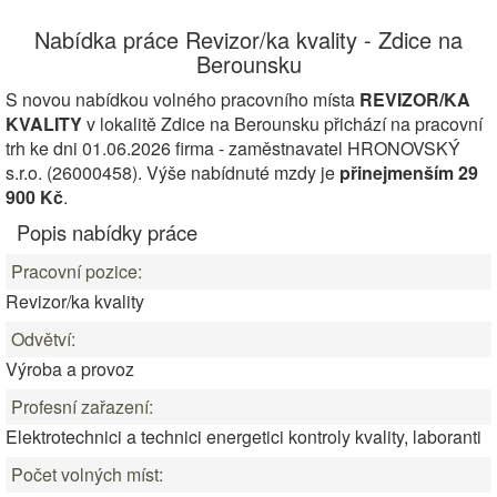
Nabídka práce Revizor/ka kvality - Zdice na
Berounsku
S novou nabídkou volného pracovního místa
REVIZOR/KA
KVALITY
v lokalitě Zdice na Berounsku přichází na pracovní
trh ke dni 01.06.2026 firma - zaměstnavatel HRONOVSKÝ
s.r.o. (26000458). Výše nabídnuté mzdy je
přinejmenším 29
900 Kč
.
Popis nabídky práce
Pracovní pozice:
Revizor/ka kvality
Odvětví:
Výroba a provoz
Profesní zařazení:
Elektrotechnici a technici energetici kontroly kvality, laboranti
Počet volných míst: