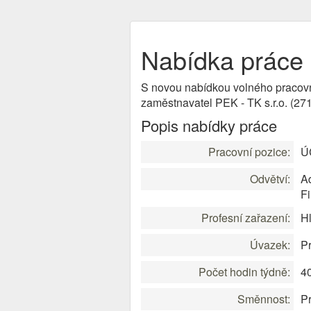
Nabídka práce 
S novou nabídkou volného pracov
zaměstnavatel PEK - TK s.r.o. (27
Popis nabídky práce
Pracovní pozice:
Ú
Odvětví:
Ad
F
Profesní zařazení:
Hl
Úvazek:
Pr
Počet hodin týdně:
4
Směnnost:
P