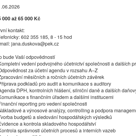
1.06.2026
5 000 až 65 000 Kč
vní kontakt:
lefonicky: 602 355 185, 8 - 15 hod
-mail: jana.duskova@pek.cz
o bude Vaší odpovědností
Kompletní vedení podvojného účetnictví společnosti a dalších p
 Odpovědnost za účetní agendu v rozsahu A–Z
Zpracování měsíčních a ročních účetních závěrek
Příprava podkladů pro audit a komunikace s auditory
Agenda DPH, kontrolních hlášení, silniční daně a dalších daňov
Komunikace s finančním úřadem a dalšími institucemi
Finanční reporting pro vedení společnosti
Nákladové a výnosové analýzy, controlling a podpora managem
 Tvorba budgetů a sledování hospodářských výsledků
Evidence a kontrola skladového hospodářství
Kontrola správnosti účetních procesů a interních vazeb