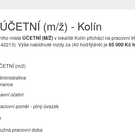
ÚČETNÍ (m/ž) - Kolín
ního místa
ÚČETNÍ (M/Ž)
v lokalitě Kolín přichází na pracovní t
142213). Výše nabídnuté mzdy za (40 hod/týdně) je
65 000 Kč 
ČETNÍ (m/ž)
ministrativa
inance
avní účetní
acovní poměr - plný úvazek
0
ružná pracovní doba