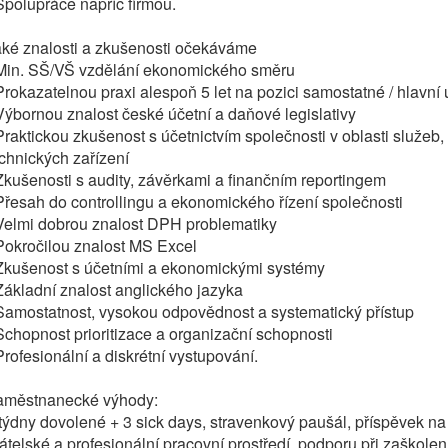
Spolupráce napříč firmou.
aké znalosti a zkušenosti očekáváme
 Min. SŠ/VŠ vzdělání ekonomického směru
Prokazatelnou praxi alespoň 5 let na pozici samostatné / hlavní 
Výbornou znalost české účetní a daňové legislativy
Praktickou zkušenost s účetnictvím společnosti v oblasti služeb,
chnických zařízení
Zkušenosti s audity, závěrkami a finančním reportingem
Přesah do controllingu a ekonomického řízení společnosti
Velmi dobrou znalost DPH problematiky
Pokročilou znalost MS Excel
 Zkušenost s účetními a ekonomickými systémy
Základní znalost anglického jazyka
Samostatnost, vysokou odpovědnost a systematický přístup
Schopnost prioritizace a organizační schopnosti
Profesionální a diskrétní vystupování.
aměstnanecké výhody:
týdny dovolené + 3 sick days, stravenkový paušál, příspěvek na p
átelské a profesionální pracovní prostředí, podporu při zaškolen