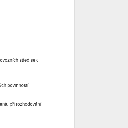
rovozních středisek
ých povinností
entu při rozhodování