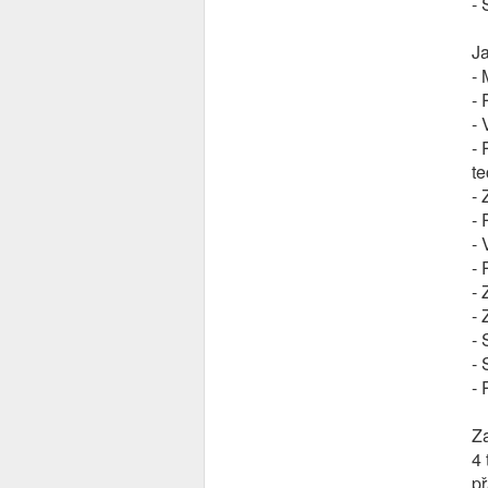
- 
J
-
- 
- 
- 
te
- 
- 
- 
- 
-
- 
- 
- 
- 
Z
4 
př