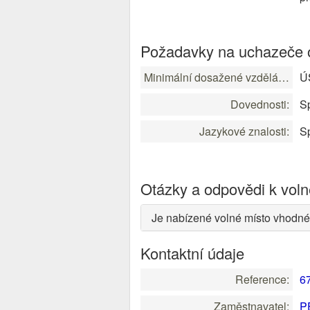
Požadavky na uchazeče o
Minimální dosažené vzdělání:
ÚS
Dovednosti:
Sp
Jazykové znalosti:
Sp
Otázky a odpovědi k vol
Je nabízené volné místo vhodné
Kontaktní údaje
Reference:
6
Zaměstnavatel:
PE