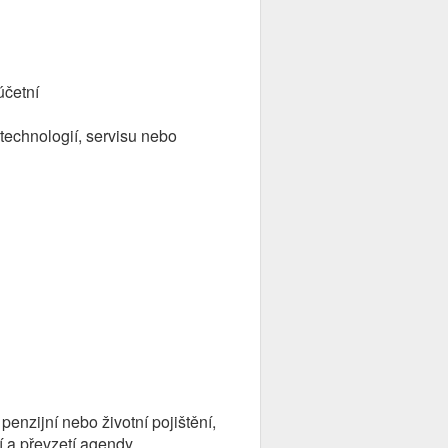
účetní
 technologií, servisu nebo
enzijní nebo životní pojištění,
í a převzetí agendy.