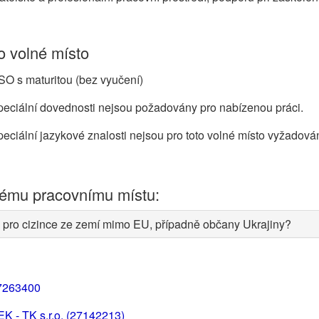
 volné místo
O s maturitou (bez vyučení)
eciální dovednosti nejsou požadovány pro nabízenou práci.
eciální jazykové znalosti nejsou pro toto volné místo vyžadová
nému pracovnímu místu:
 pro cizince ze zemí mimo EU, případně občany Ukrajiny?
7263400
K - TK s.r.o. (27142213)