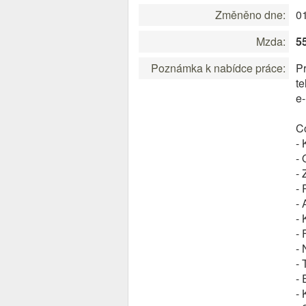
Změněno dne:
0
Mzda:
5
Poznámka k nabídce práce:
Pr
te
e
C
- 
-
- 
- 
- 
- 
- 
- 
-
- 
- 