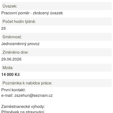
Úvazek:
Pracovní poměr - zkrácený úvazek
Počet hodin týdně:
25
Směnnost:
Jednosměnný provoz
Změněno dne:
29.06.2026
Mzda:
14 000 Kč
Poznámka k nabídce práce:
První kontakt:
e-mail: zszehun@seznam.cz
Zaměstnanecké výhody:
Příspěvek na stravování.