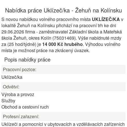
Nabídka práce Uklízeč/ka - Žehuň na Kolínsku
S novou nabídkou volného pracovního místa
UKLÍZEČ/KA
v
lokalitě Žehuň na Kolínsku přichází na pracovní trh ke dni
29.06.2026 firma - zaměstnavatel Základní škola a Mateřská
škola Žehuň, okres Kolín (75031469). Výše nabídnuté mzdy
za (25 hod/týdně) je
14 000 Kč hrubého
. Výhodou volného
místa je možnost práce na zkrácený úvazek.
Popis nabídky práce
Pracovní pozice:
Uklízeč/ka
Odvětví:
Výroba a provoz
Služby
Obchod a cestovní ruch
Profesní zařazení:
Uklízeči a pomocníci v ubytovacích a vzdělávacích zařízeních