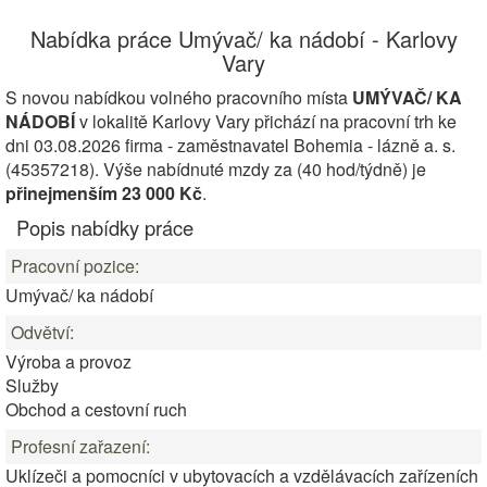
Nabídka práce Umývač/ ka nádobí - Karlovy
Vary
S novou nabídkou volného pracovního místa
UMÝVAČ/ KA
NÁDOBÍ
v lokalitě Karlovy Vary přichází na pracovní trh ke
dni 03.08.2026 firma - zaměstnavatel Bohemia - lázně a. s.
(45357218). Výše nabídnuté mzdy za (40 hod/týdně) je
přinejmenším 23 000 Kč
.
Popis nabídky práce
Pracovní pozice:
Umývač/ ka nádobí
Odvětví:
Výroba a provoz
Služby
Obchod a cestovní ruch
Profesní zařazení:
Uklízeči a pomocníci v ubytovacích a vzdělávacích zařízeních