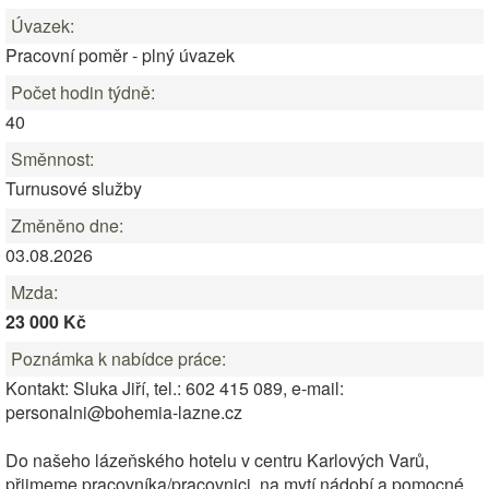
Úvazek:
Pracovní poměr - plný úvazek
Počet hodin týdně:
40
Směnnost:
Turnusové služby
Změněno dne:
03.08.2026
Mzda:
23 000 Kč
Poznámka k nabídce práce:
Kontakt: Sluka Jiří, tel.: 602 415 089, e-mail:
personalni@bohemia-lazne.cz
Do našeho lázeňského hotelu v centru Karlových Varů,
přijmeme pracovníka/pracovnici, na mytí nádobí a pomocné