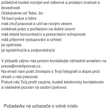
průběžně budeš rozvíjet své odborné a prodejní znalosti a
dovednosti
Očekáváme od Tebe, že:
Tě baví práce s lidmi
máš chuť pracovat a učit se novým věcem
zvládneš práci s počítačem na dobré úrovni
máš dobré komunikační a prezentační schopnosti
máš příjemné vystupování a vzhled
jsi optimista
jsi spolehlivý/á a zodpovědný/á
V případě zájmu nás prosím kontaktujte výhradně emailem na
prace@mobilprovas.cz.
Na email nám pošli životopis s Tvojí fotografií a dopis proč
chceš u nás pracovat.
Pokud nás Tvůj profil zaujme, budeš telefonicky kontaktován
a následně pozván na osobní pohovor.
Požadavky na uchazeče o volné místo