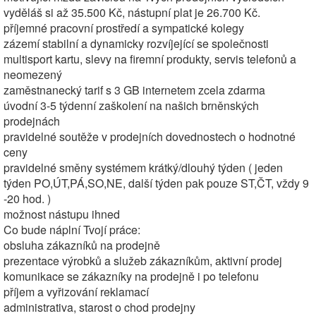
vyděláš si až 35.500 Kč, nástupní plat je 26.700 Kč.
příjemné pracovní prostředí a sympatické kolegy
zázemí stabilní a dynamicky rozvíjející se společnosti
multisport kartu, slevy na firemní produkty, servis telefonů a
neomezený
zaměstnanecký tarif s 3 GB internetem zcela zdarma
úvodní 3-5 týdenní zaškolení na našich brněnských
prodejnách
pravidelné soutěže v prodejních dovednostech o hodnotné
ceny
pravidelné směny systémem krátký/dlouhý týden ( jeden
týden PO,ÚT,PÁ,SO,NE, další týden pak pouze ST,ČT, vždy 9
-20 hod. )
možnost nástupu ihned
Co bude náplní Tvojí práce:
obsluha zákazníků na prodejně
prezentace výrobků a služeb zákazníkům, aktivní prodej
komunikace se zákazníky na prodejně i po telefonu
příjem a vyřizování reklamací
administrativa, starost o chod prodejny