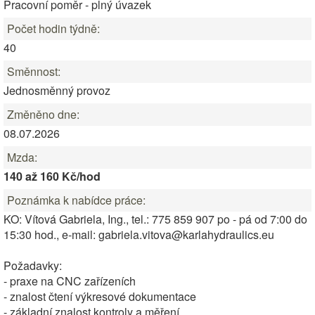
Pracovní poměr - plný úvazek
Počet hodin týdně:
40
Směnnost:
Jednosměnný provoz
Změněno dne:
08.07.2026
Mzda:
140 až 160 Kč/hod
Poznámka k nabídce práce:
KO: Vítová Gabriela, Ing., tel.: 775 859 907 po - pá od 7:00 do
15:30 hod., e-mail: gabriela.vitova@karlahydraulics.eu
Požadavky:
- praxe na CNC zařízeních
- znalost čtení výkresové dokumentace
- základní znalost kontroly a měření