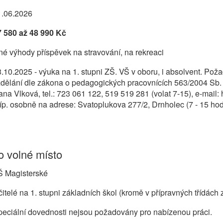
1.06.2026
7 580 až 48 990 Kč
né výhody příspěvek na stravování, na rekreaci
.10.2025 - výuka na 1. stupni ZŠ. VŠ v oboru, i absolvent. Po
zdělání dle zákona o pedagogických pracovnících 563/2004 Sb.
na Vlková, tel.: 723 061 122, 519 519 281 (volat 7-15), e-mai
íp. osobně na adrese: Svatoplukova 277/2, Drnholec (7 - 15 hod
 volné místo
Š Magisterské
itelé na 1. stupni základních škol (kromě v přípravných třídách 
eciální dovednosti nejsou požadovány pro nabízenou práci.