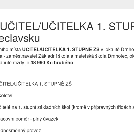
e UČITEL/UČITELKA 1. STU
eclavsku
ního místa
UČITEL/UČITELKA 1. STUPNĚ ZŠ
v lokalitě Drnh
ma - zaměstnavatel Základní škola a mateřská škola Drnholec, o
ídnuté mzdy je
48 990 Kč hrubého
.
ČITEL/UČITELKA 1. STUPNĚ ZŠ
olství
itelé na 1. stupni základních škol (kromě v přípravných třídách 
acovní poměr - plný úvazek
ednosměnný provoz