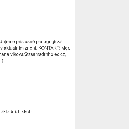
žadujeme příslušné pedagogické
 v aktuálním znění. KONTAKT: Mgr.
l: hana.vlkova@zsamsdrnholec.cz,
.)
základních škol)