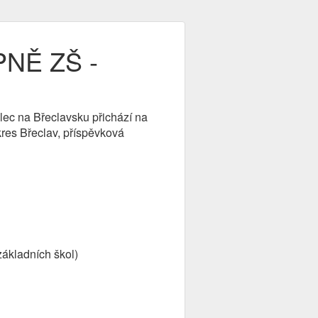
PNĚ ZŠ -
olec na Břeclavsku přichází na
kres Břeclav, příspěvková
základních škol)