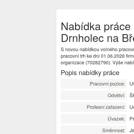
Nabídka prác
Drnholec na Bř
S novou nabídkou volného pracov
pracovní trh ke dni 01.06.2026 fir
organizace (70282790). Výše nab
Popis nabídky práce
Pracovní pozice:
U
Odvětví:
Šk
Profesní zařazení:
Uč
Úvazek:
Pr
Směnnost:
J