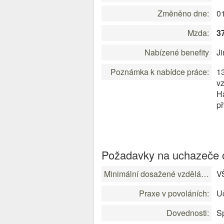
Změněno dne:
0
Mzda:
3
Nabízené benefity
Ji
Poznámka k nabídce práce:
13
v
Ha
př
Požadavky na uchazeče o
Minimální dosažené vzdělání:
V
Praxe v povoláních:
Uč
Dovednosti:
Sp