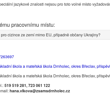
eciální jazykové znalosti nejsou pro toto volné místo vyžadová
nému pracovnímu místu:
 pro cizince ze zemí mimo EU, případně občany Ukrajiny?
7263697
kladní škola a mateřská škola Drnholec, okres Břeclav, přísp
kladní škola a mateřská škola Drnholec, okres Břeclav, příspě
l.:
519 519 281, 723 061 122
-mail:
hana.vlkova@zsamsdrnholec.cz