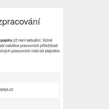
zpracování
 papíru
již není aktuální. Volné
í nabídce pracovních příležitostí
olných pracovních míst od stejného
optys.cz