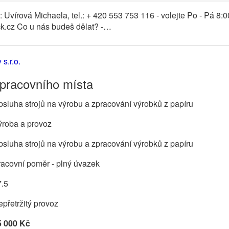
: Uvírová Michaela, tel.: + 420 553 753 116 - volejte Po - Pá 8:00
k.cz Co u nás budeš dělat? -…
s.r.o.
 pracovního místa
sluha strojů na výrobu a zpracování výrobků z papíru
ýroba a provoz
sluha strojů na výrobu a zpracování výrobků z papíru
acovní poměr - plný úvazek
7.5
přetržitý provoz
5 000 Kč