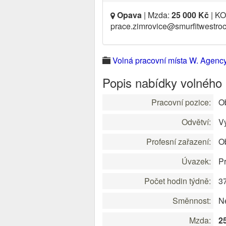
Opava
| Mzda:
25 000 Kč
| KO
prace.zimrovice@smurfitwestroc
Volná pracovní místa W. Agency 
Popis nabídky volného
Pracovní pozice:
Ob
Odvětví:
V
Profesní zařazení:
Ob
Úvazek:
Pr
Počet hodin týdně:
3
Směnnost:
Ne
Mzda:
2