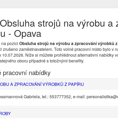
Obsluha strojů na výrobu a 
ru - Opava
 na pozici
Obsluha strojů na výrobu a zpracování výrobků z
 zrušeno zaměstnavatelem. Toto volné pracovní místo bylo v naš
o 10.07.2026. Níže si můžete prohlédnout alternativní nabídky v
 stejného oboru případně s totožnými benefity.
é pracovní nabídky
OBU A ZPRACOVÁNÍ VÝROBKŮ Z PAPÍRU
ossmannová Gabriela, tel.: 553777352, e-mail: personalistika@
ÝROBY