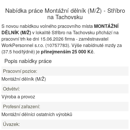
Nabídka práce Montážní dělník (M/Ž) - Stříbro
na Tachovsku
S novou nabídkou volného pracovního místa
MONTÁŽNÍ
DĚLNÍK (M/Ž)
v lokalitě Stříbro na Tachovsku přichází na
pracovní trh ke dni 15.06.2026 firma - zaměstnavatel
WorkPersonnel s.r.o. (10757783). Výše nabídnuté mzdy za
(37.5 hod/týdně) je
přinejmenším 25 000 Kč
.
Popis nabídky práce
Pracovní pozice:
Montážní dělník (M/Ž)
Odvětví:
Výroba a provoz
Profesní zařazení:
Montážní dělníci ostatních výrobků
Úvazek: