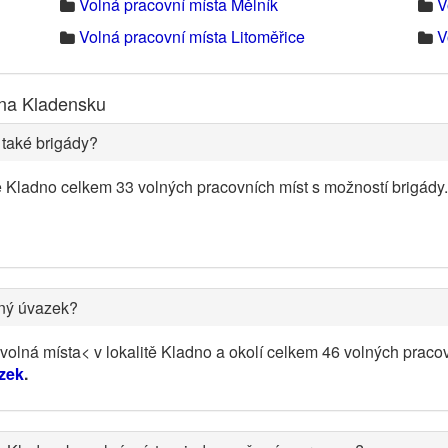
Volná pracovní místa Mělník
V
Volná pracovní místa Litoměřice
V
 na Kladensku
 také brigády?
ě Kladno celkem 33 volných pracovních míst s možností brigád
ený úvazek?
olná místa< v lokalitě Kladno a okolí celkem 46 volných praco
zek
.