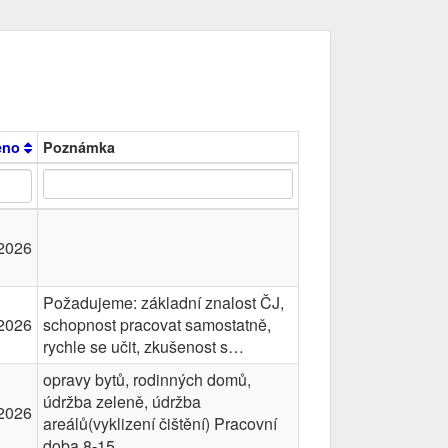
ěno
Poznámka
2026
Požadujeme: základní znalost ČJ,
2026
schopnost pracovat samostatně,
rychle se učit, zkušenost s…
opravy bytů, rodinných domů,
údržba zeleně, údržba
2026
areálů(vyklizení čištění) Pracovní
doba 8-15,…