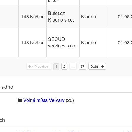
s.r.o.
Bufet.cz
145 Kč/hod
Kladno
01.08.
Kladno s.r.o.
SECUD
143 Kč/hod
Kladno
01.08.
services s.r.o.
« Předchozí
2
…
37
Další »
1
Kladno
Volná místa Velvary
(20)
ech