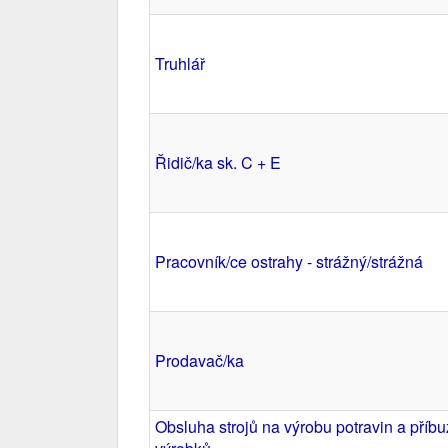
Truhlář
Řidič/ka sk. C + E
Pracovník/ce ostrahy - strážný/strážná
Prodavač/ka
Obsluha strojů na výrobu potravin a příb