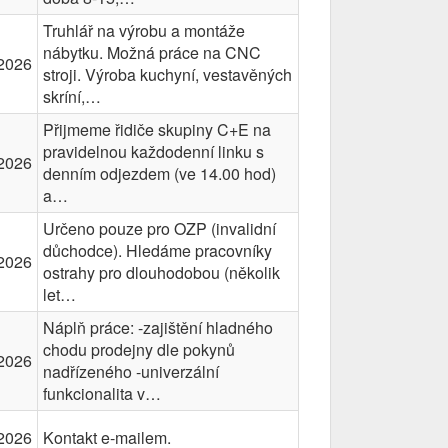
Truhlář na výrobu a montáže
nábytku. Možná práce na CNC
2026
stroji. Výroba kuchyní, vestavěných
skríní,…
Přijmeme řidiče skupiny C+E na
pravidelnou každodenní linku s
2026
denním odjezdem (ve 14.00 hod)
a…
Určeno pouze pro OZP (invalidní
důchodce). Hledáme pracovníky
2026
ostrahy pro dlouhodobou (několik
let…
Náplň práce: -zajištění hladného
chodu prodejny dle pokynů
2026
nadřízeného -univerzální
funkcionalita v…
2026
Kontakt e-mailem.