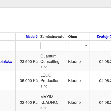
Mzda
Zaměstnavatel
Obec
Zveřejn
Quantum
otnické
23 500 Kč
Consulting
Kladno
04.08.
s.r.o.
LEGO
35 000 Kč
Production
Kladno
04.08.
s.r.o.
MAXIM
22 400 Kč
KLADNO,
Kladno
04.08.
s.r.o.