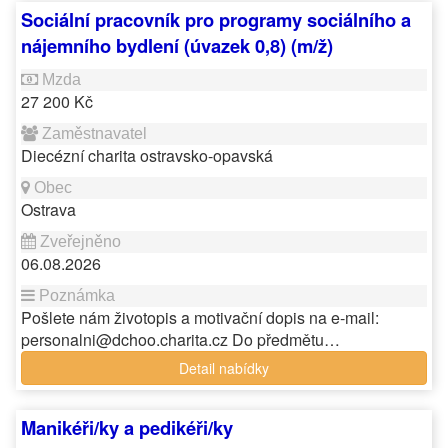
Sociální pracovník pro programy sociálního a
nájemního bydlení (úvazek 0,8) (m/ž)
27 200 Kč
Diecézní charita ostravsko-opavská
Ostrava
06.08.2026
Pošlete nám životopis a motivační dopis na e-mail:
personalni@dchoo.charita.cz Do předmětu…
Detail nabídky
Manikéři/ky a pedikéři/ky