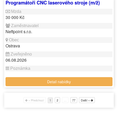
Programátoři CNC laserového stroje (m/ž)
30 000 Kč
Neftpoint s.r.o.
Ostrava
06.08.2026
Detail nabídky
« Předchozí
2
…
77
Další »
1