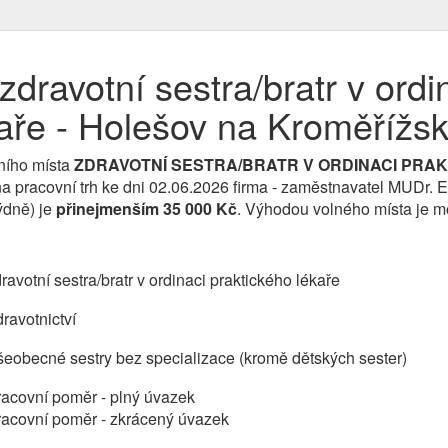
dravotní sestra/bratr v ordi
kaře - Holešov na Kroměřížs
ního místa
ZDRAVOTNÍ SESTRA/BRATR V ORDINACI PRA
a pracovní trh ke dni 02.06.2026 firma - zaměstnavatel MUDr. 
ýdně) je
přinejmenším 35 000 Kč
. Výhodou volného místa je m
ravotní sestra/bratr v ordinaci praktického lékaře
ravotnictví
eobecné sestry bez specializace (kromě dětských sester)
acovní poměr - plný úvazek
racovní poměr - zkrácený úvazek