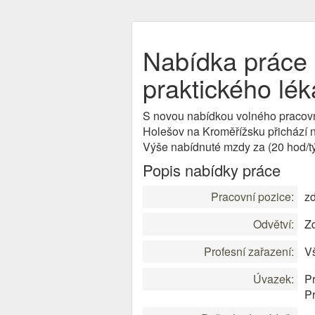
Nabídka práce z
praktického lé
S novou nabídkou volného pracov
Holešov na Kroměřížsku přichází n
Výše nabídnuté mzdy za (20 hod/t
Popis nabídky práce
Pracovní pozice:
zd
Odvětví:
Zd
Profesní zařazení:
Vš
Úvazek:
Pr
P