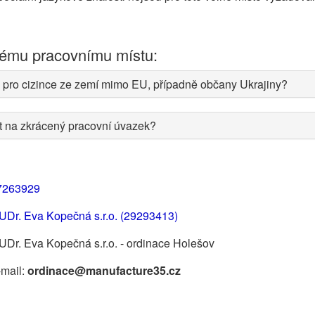
nému pracovnímu místu:
 pro cizince ze zemí mimo EU, případně občany Ukrajiny?
at na zkrácený pracovní úvazek?
7263929
UDr. Eva Kopečná s.r.o. (29293413)
Dr. Eva Kopečná s.r.o. - ordinace Holešov
-mail:
ordinace@manufacture35.cz