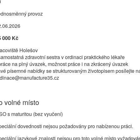
0
ednosměnný provoz
2.06.2026
5 000 Kč
racoviště Holešov
samostatná zdravotní sestra v ordinaci praktického lékaře
práce na plný úvazek, možnost práce i na zkrácený úvazek
své písemné nabídky se strukturovaným životopisem posílejte na
rdinace@manufacture35.cz
 volné místo
O s maturitou (bez vyučení)
eciální dovednosti nejsou požadovány pro nabízenou práci.
eciální jazykové znalosti nejsou pro toto volné místo vyžadová