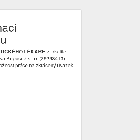
naci
ku
KTICKÉHO LÉKAŘE
v lokalitě
Eva Kopečná s.r.o. (29293413).
ožnost práce na zkrácený úvazek.