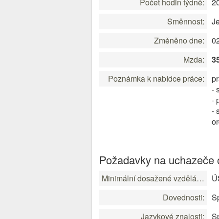
Počet hodin týdně:
2
Směnnost:
J
Změněno dne:
0
Mzda:
3
Poznámka k nabídce práce:
p
- 
- 
- 
o
Požadavky na uchazeče o
Minimální dosažené vzdělání:
ÚS
Dovednosti:
Sp
Jazykové znalosti:
Sp